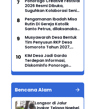
Ponorogo Creative Festival
2026 Resmi Dibuka,
Suguhkan Kolaborasi Seni
Tradisi dan Modern yang
Pengamanan Ibadah Misa
Memukau
Rutin Di Gereja Katolik
Santo Petrus, dilaksanakan
Polsek Sampung
Musyawarah Desa Bentuk
Tim Penyusun RKP Desa
Somoroto Tahun 2027,
Wujudkan Perencanaan
KIM Desa Jadi Garda
Partisipatif
Terdepan Informasi,
Diskominfo Ponorogo
Perkuat Kemampuan
Jurnalistik dan Literasi
Digital
Bencana Alam
Longsor di Jalur
Lingkar Telaga Ngebel,