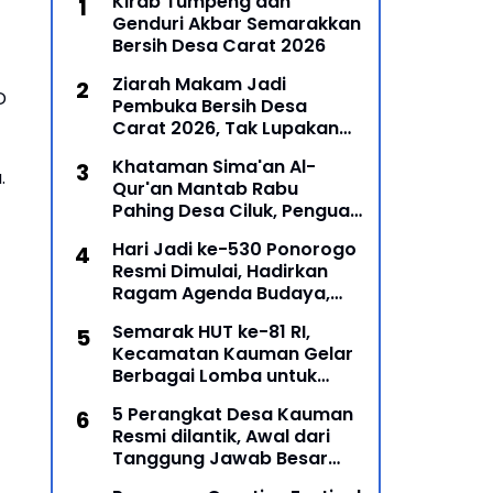
Kirab Tumpeng dan
Genduri Akbar Semarakkan
Bersih Desa Carat 2026
Ziarah Makam Jadi
D
Pembuka Bersih Desa
Carat 2026, Tak Lupakan
Para Leluhur
Khataman Sima'an Al-
a.
Qur'an Mantab Rabu
Pahing Desa Ciluk, Penguat
Syiar Islam dan Persatuan
Hari Jadi ke-530 Ponorogo
Umat di Kecamatan
Resmi Dimulai, Hadirkan
Kauman
Ragam Agenda Budaya,
Religi, dan Ekonomi Kreatif
Semarak HUT ke-81 RI,
Kecamatan Kauman Gelar
Berbagai Lomba untuk
Pererat Persatuan
5 Perangkat Desa Kauman
Masyarakat
Resmi dilantik, Awal dari
Tanggung Jawab Besar
Roda Pemerintahan