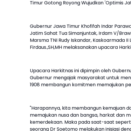
Timur Gotong Royong Wujudkan 'Optimis Jat
Gubernur Jawa Timur Khofifah Indar Parawan
Jatim Sahat Tua Simanjuntak, Irdam V/Brawij
Marsma TNI Rudy Iskandar, Kaskoarmada II
Firdaus.,SH,MH melaksanakan upacara Harki
Upacara Harkitnas ini dipimpin oleh Guber
Gubernur mengajak masyarakat untuk meng
1908 membangun komitmen memajukan pend
"Harapannya, kita membangun kemajuan dar
memajukan nusa dan bangsa, harkat dan m
kemerdekaan. Maka pada saat-saat seperti 
seorang Dr Soetomo melakukan inisiasi den