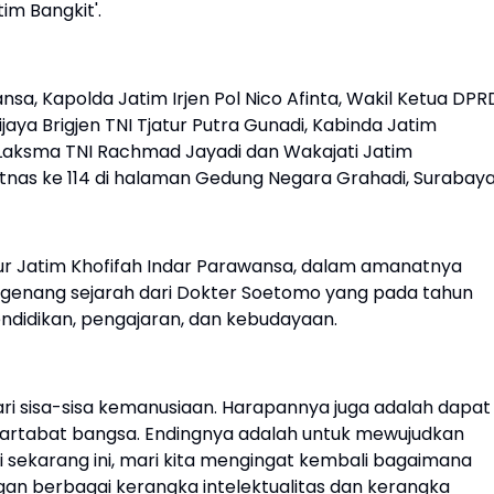
im Bangkit'.
sa, Kapolda Jatim Irjen Pol Nico Afinta, Wakil Ketua DPR
aya Brigjen TNI Tjatur Putra Gunadi, Kabinda Jatim
 Laksma TNI Rachmad Jayadi dan Wakajati Jatim
tnas ke 114 di halaman Gedung Negara Grahadi, Surabay
nur Jatim Khofifah Indar Parawansa, dalam amanatnya
enang sejarah dari Dokter Soetomo yang pada tahun
idikan, pengajaran, dan kebudayaan.
i sisa-sisa kemanusiaan. Harapannya juga adalah dapat
artabat bangsa. Endingnya adalah untuk mewujudkan
sekarang ini, mari kita mengingat kembali bagaimana
gan berbagai kerangka intelektualitas dan kerangka