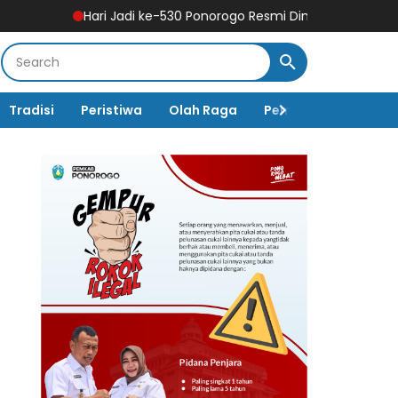
Hari Jadi ke-530 Ponorogo Resmi Dimulai, Hadirkan Ragam Agenda
Tradisi
Peristiwa
Olah Raga
Pembangunan
K