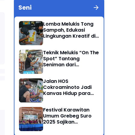
Seni
Lomba Melukis Tong
Sampah, Edukasi
Lingkungan Kreatif di
Grebeg Suro 2025
Ponorogo
Teknik Melukis “On The
Spot” Tantang
Seniman dari
Berbagai Kalangan
Jalan HOS
Cokroaminoto Jadi
Kanvas Hidup para
Seniman
Festival Karawitan
Umum Grebeg Suro
2025 Sajikan
Persaingan Ketat
Pegiat Seni