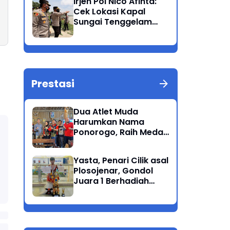
Irjen Pol Nico Afinta:
Bandang
Cek Lokasi Kapal
Sungai Tenggelam
dan turunkan Tim
Pencarian di Rengel
Tuban
Prestasi
Dua Atlet Muda
Harumkan Nama
Ponorogo, Raih Medali
Perunggu di Cabor
Petanque Porprov
Yasta, Penari Cilik asal
Jatim
Plosojenar, Gondol
Juara 1 Berhadiah
Puluhan Juta Pada
Festival Budaya
Nusantara 2025