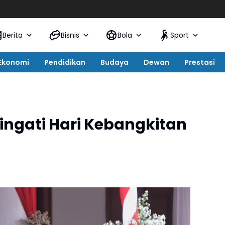
Berita
Bisnis
Bola
Sport
Ekonomi
Pendidikan
Budaya
Dewan
Prestasi
ingati Hari Kebangkitan