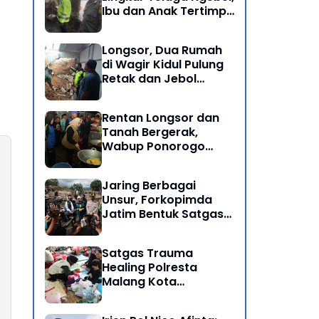
Ibu dan Anak Tertimpa
Batu Besar
Longsor, Dua Rumah
di Wagir Kidul Pulung
Retak dan Jebol
Akibat Hujan
Semalaman
Rentan Longsor dan
Tanah Bergerak,
Wabup Ponorogo
Bersama Inkait dirikan
Dapur Umum di
Jaring Berbagai
Pengungsian
Unsur, Forkopimda
Jatim Bentuk Satgas
Penanganan Bencana
Banjir Bandang di Batu
Satgas Trauma
Healing Polresta
Malang Kota
Dampingi Psikologi
Korban Banjir