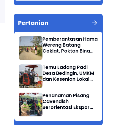
Berkualitas Ponorogo
Pertanian
Pemberantasan Hama
Wereng Batang
Coklat, Poktan Bina
Tani Bersama Instansi
Terkait Lakukan
Temu Ladang Padi
Penyemprotan di
Desa Bedingin, UMKM
Kecamatan Kauman
dan Kesenian Lokal
Menarik Hati
Rombongan Gubernur
Penanaman Pisang
Cavendish
Berorientasi Ekspor
Perdana Ponorogo