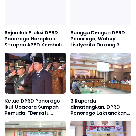
Sejumlah Fraksi DPRD
Bangga Dengan DPRD
Ponorogo Harapkan
Ponorogo, Wabup
Serapan APBD Kembali
Lisdyarita Dukung 3
Maksimal di 2023 untuk
Raperda Inisiatif
Masyarakat
Ketua DPRD Ponorogo
3 Raperda
Ikut Upacara Sumpah
dimatangkan, DPRD
Pemuda! "Bersatu
Ponorogo Laksanakan
Bangun Bangsa!"
Public Hearing