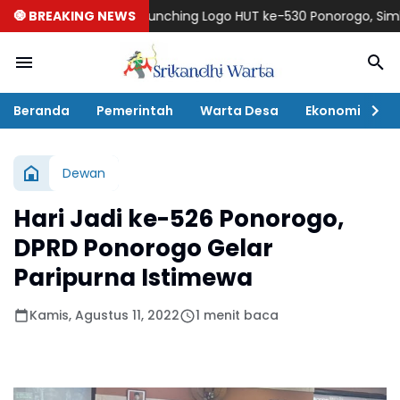
🧿 BREAKING NEWS
Launching Logo HUT ke-530 Ponorogo, Simbol Harmo
Beranda
Pemerintah
Warta Desa
Ekonomi
P
Dewan
Hari Jadi ke-526 Ponorogo,
DPRD Ponorogo Gelar
Paripurna Istimewa
Kamis, Agustus 11, 2022
1 menit baca