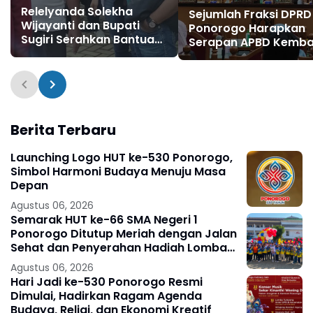
Relelyanda Solekha
Sejumlah Fraksi DPRD
Wijayanti dan Bupati
Ponorogo Harapkan
Sugiri Serahkan Bantuan
Serapan APBD Kemba
Terdampak Longsor
Maksimal di 2023 unt
Sawoo
Masyarakat
Berita Terbaru
Launching Logo HUT ke-530 Ponorogo,
Simbol Harmoni Budaya Menuju Masa
Depan
Agustus 06, 2026
Semarak HUT ke-66 SMA Negeri 1
Ponorogo Ditutup Meriah dengan Jalan
Sehat dan Penyerahan Hadiah Lomba
Ponorogo – Puncak peringatan Hari
Agustus 06, 2026
Ulang
Hari Jadi ke-530 Ponorogo Resmi
Dimulai, Hadirkan Ragam Agenda
Budaya, Religi, dan Ekonomi Kreatif