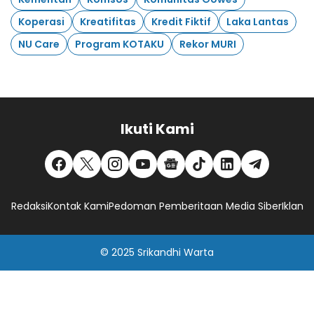
Koperasi
Kreatifitas
Kredit Fiktif
Laka Lantas
NU Care
Program KOTAKU
Rekor MURI
Ikuti Kami
Redaksi
Kontak Kami
Pedoman Pemberitaan Media Siber
Iklan
© 2025
Srikandhi Warta