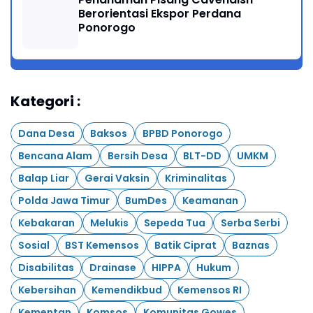
Berorientasi Ekspor Perdana
Ponorogo
Kategori :
Dana Desa
Baksos
BPBD Ponorogo
Bencana Alam
Bersih Desa
BLT-DD
UMKM
Balap Liar
Gerai Vaksin
Kriminalitas
Polda Jawa Timur
BumDes
Keamanan
Kebakaran
Melukis
Sepeda Tua
Serba Serbi
Sosial
BST Kemensos
Batik Ciprat
Baznas
Disabilitas
Drainase
HIPPA
Hukum
Kebersihan
Kemendikbud
Kemensos RI
Kementan
Komsos
Komunitas Gowes