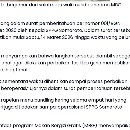
to berjamur dari salah satu wali murid penerima MBG
tuang dalam surat pemberitahuan bernomor 001/BGN-
ret 2026 oleh Kepala SPPG Somoroto. Dalam surat terseb
tikan mulai Sabtu, 14 Maret 2026 hingga waktu yang bel
an, menyampaikan bahwa langkah tersebut diambil sebaga
asional agar dilakukan perbaikan fasilitas guna memastika
bih optimal.
k sementara waktu dihentikan sampai proses perbaikan
li beroperasi,” ujarnya dalam surat pemberitahuan terseb
 rapelan menu bundling kering selama empat hari yang
tri juga ditiadakan sampai operasional SPPG Somoroto
a manfaat program Makan Bergizi Gratis (MBG) menyampaik