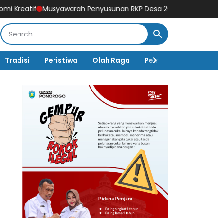
awarah Penyusunan RKP Desa 2027, Pemdes Ngrandu Tampung A
Tradisi
Peristiwa
Olah Raga
Pembangunan
K