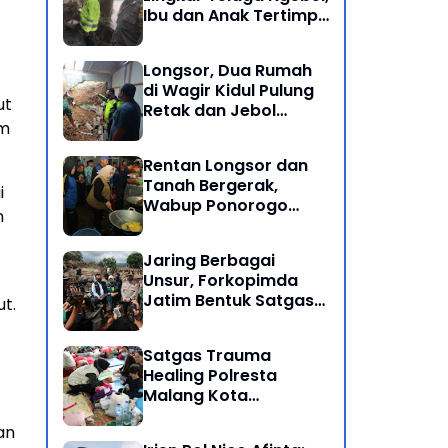
Ibu dan Anak Tertimpa
Batu Besar
Longsor, Dua Rumah
di Wagir Kidul Pulung
ut
Retak dan Jebol
um
Akibat Hujan
Semalaman
Rentan Longsor dan
Tanah Bergerak,
i
Wabup Ponorogo
n
Bersama Inkait dirikan
Dapur Umum di
Jaring Berbagai
Pengungsian
Unsur, Forkopimda
Jatim Bentuk Satgas
ut.
Penanganan Bencana
Banjir Bandang di Batu
Satgas Trauma
Healing Polresta
Malang Kota
Dampingi Psikologi
an
Korban Banjir