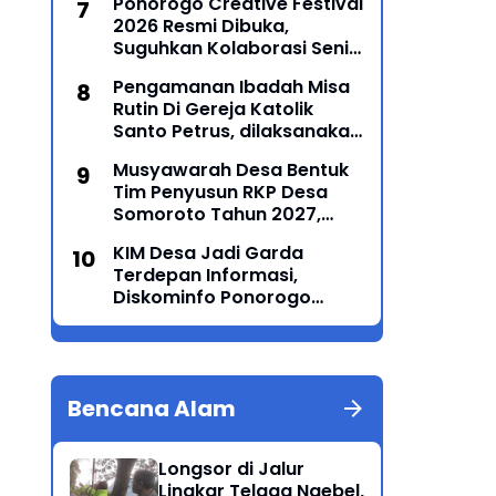
Ponorogo Creative Festival
2026 Resmi Dibuka,
Suguhkan Kolaborasi Seni
Tradisi dan Modern yang
Pengamanan Ibadah Misa
Memukau
Rutin Di Gereja Katolik
Santo Petrus, dilaksanakan
Polsek Sampung
Musyawarah Desa Bentuk
Tim Penyusun RKP Desa
Somoroto Tahun 2027,
Wujudkan Perencanaan
KIM Desa Jadi Garda
Partisipatif
Terdepan Informasi,
Diskominfo Ponorogo
Perkuat Kemampuan
Jurnalistik dan Literasi
Digital
Bencana Alam
Longsor di Jalur
Lingkar Telaga Ngebel,