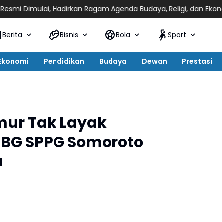
adirkan Ragam Agenda Budaya, Religi, dan Ekonomi Kreatif
Musy
Berita
Bisnis
Bola
Sport
Ekonomi
Pendidikan
Budaya
Dewan
Prestasi
mur Tak Layak
MBG SPPG Somoroto
a