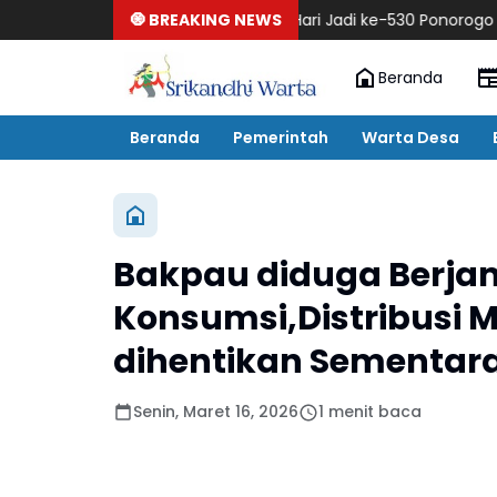
🧿 BREAKING NEWS
Hari Jadi ke-530 Ponorogo Resmi Dimulai, H
Beranda
Beranda
Pemerintah
Warta Desa
Bakpau diduga Berja
Konsumsi,Distribusi 
dihentikan Sementar
Senin, Maret 16, 2026
1 menit baca