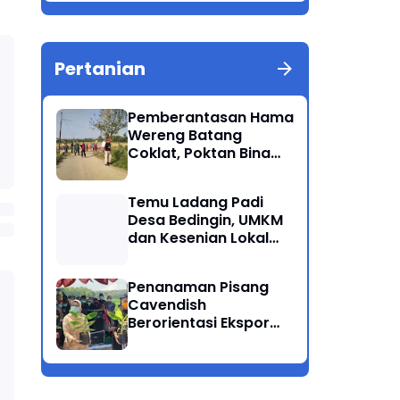
Berkualitas Ponorogo
Pertanian
Pemberantasan Hama
Wereng Batang
Coklat, Poktan Bina
Tani Bersama Instansi
Terkait Lakukan
Temu Ladang Padi
Penyemprotan di
Desa Bedingin, UMKM
Kecamatan Kauman
dan Kesenian Lokal
Menarik Hati
Rombongan Gubernur
Penanaman Pisang
Cavendish
Berorientasi Ekspor
Perdana Ponorogo