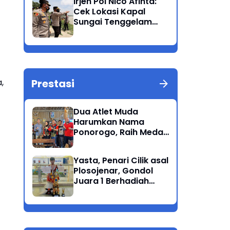
Irjen Pol Nico Afinta:
Bandang
Cek Lokasi Kapal
Sungai Tenggelam
dan turunkan Tim
Pencarian di Rengel
Tuban
Prestasi
,
Dua Atlet Muda
Harumkan Nama
Ponorogo, Raih Medali
Perunggu di Cabor
Petanque Porprov
Yasta, Penari Cilik asal
Jatim
Plosojenar, Gondol
Juara 1 Berhadiah
Puluhan Juta Pada
Festival Budaya
Nusantara 2025