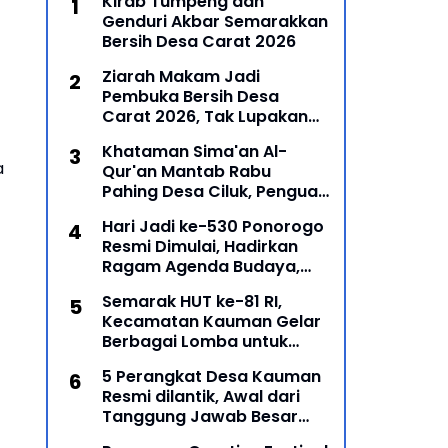
Kirab Tumpeng dan
Genduri Akbar Semarakkan
Bersih Desa Carat 2026
Ziarah Makam Jadi
Pembuka Bersih Desa
Carat 2026, Tak Lupakan
Para Leluhur
Khataman Sima'an Al-
a
Qur'an Mantab Rabu
Pahing Desa Ciluk, Penguat
Syiar Islam dan Persatuan
Hari Jadi ke-530 Ponorogo
Umat di Kecamatan
Resmi Dimulai, Hadirkan
Kauman
Ragam Agenda Budaya,
Religi, dan Ekonomi Kreatif
Semarak HUT ke-81 RI,
Kecamatan Kauman Gelar
Berbagai Lomba untuk
Pererat Persatuan
5 Perangkat Desa Kauman
Masyarakat
Resmi dilantik, Awal dari
Tanggung Jawab Besar
Roda Pemerintahan