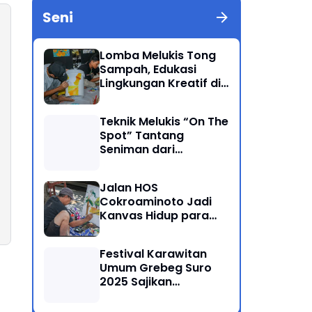
Seni
Lomba Melukis Tong
Sampah, Edukasi
Lingkungan Kreatif di
Grebeg Suro 2025
Ponorogo
Teknik Melukis “On The
Spot” Tantang
Seniman dari
Berbagai Kalangan
Jalan HOS
Cokroaminoto Jadi
Kanvas Hidup para
Seniman
Festival Karawitan
Umum Grebeg Suro
2025 Sajikan
Persaingan Ketat
Pegiat Seni