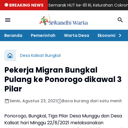
🧿 BREAKING NEWS
Semarak HUT ke-81 RI, Kelurahan Cokromenggala
Beranda
Pemerintah
Warta Desa
Ekonomi
P
Desa Kalisat Bungkal
Pekerja Migran Bungkal
Pulang ke Ponorogo dikawal 3
Pilar
Senin, Agustus 23, 2021
Baca kurang dari satu menit
Ponorogo, Bungkal, Tiga Pilar Desa Munggu dan Desa
Kalisat hari Minggu 22/8/2021 melaksanakan