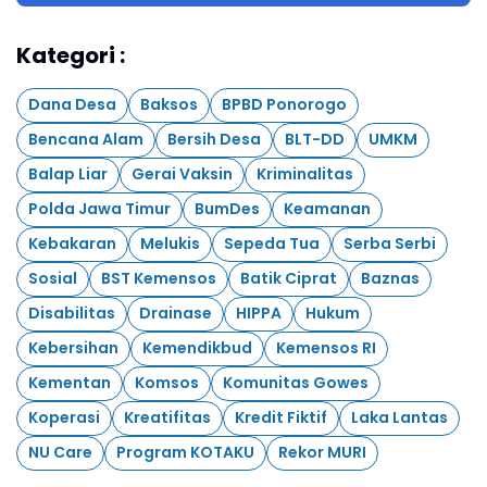
Kategori :
Dana Desa
Baksos
BPBD Ponorogo
Bencana Alam
Bersih Desa
BLT-DD
UMKM
Balap Liar
Gerai Vaksin
Kriminalitas
Polda Jawa Timur
BumDes
Keamanan
Kebakaran
Melukis
Sepeda Tua
Serba Serbi
Sosial
BST Kemensos
Batik Ciprat
Baznas
Disabilitas
Drainase
HIPPA
Hukum
Kebersihan
Kemendikbud
Kemensos RI
Kementan
Komsos
Komunitas Gowes
Koperasi
Kreatifitas
Kredit Fiktif
Laka Lantas
NU Care
Program KOTAKU
Rekor MURI