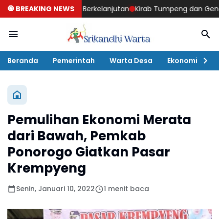
mbangunan Berkelanjutan
🧿 BREAKING NEWS
Kirab Tumpeng dan Genduri Akbar S
Beranda
Pemerintah
Warta Desa
Ekonomi
P
Pemulihan Ekonomi Merata
dari Bawah, Pemkab
Ponorogo Giatkan Pasar
Krempyeng
Senin, Januari 10, 2022
1 menit baca