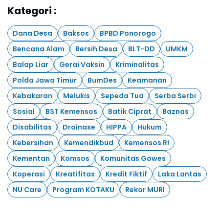
Kategori :
Dana Desa
Baksos
BPBD Ponorogo
Bencana Alam
Bersih Desa
BLT-DD
UMKM
Balap Liar
Gerai Vaksin
Kriminalitas
Polda Jawa Timur
BumDes
Keamanan
Kebakaran
Melukis
Sepeda Tua
Serba Serbi
Sosial
BST Kemensos
Batik Ciprat
Baznas
Disabilitas
Drainase
HIPPA
Hukum
Kebersihan
Kemendikbud
Kemensos RI
Kementan
Komsos
Komunitas Gowes
Koperasi
Kreatifitas
Kredit Fiktif
Laka Lantas
NU Care
Program KOTAKU
Rekor MURI