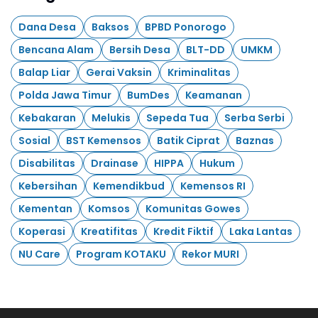
Dana Desa
Baksos
BPBD Ponorogo
Bencana Alam
Bersih Desa
BLT-DD
UMKM
Balap Liar
Gerai Vaksin
Kriminalitas
Polda Jawa Timur
BumDes
Keamanan
Kebakaran
Melukis
Sepeda Tua
Serba Serbi
Sosial
BST Kemensos
Batik Ciprat
Baznas
Disabilitas
Drainase
HIPPA
Hukum
Kebersihan
Kemendikbud
Kemensos RI
Kementan
Komsos
Komunitas Gowes
Koperasi
Kreatifitas
Kredit Fiktif
Laka Lantas
NU Care
Program KOTAKU
Rekor MURI