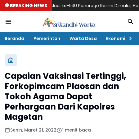
🧿 BREAKING NEWS
Hari Jadi ke-530 Ponorogo Resmi Dimulai, Hadirkan Raga
Beranda
Pemerintah
Warta Desa
Ekonomi
P
Capaian Vaksinasi Tertinggi,
Forkopimcam Plaosan dan
Tokoh Agama Dapat
Perhargaan Dari Kapolres
Magetan
Senin, Maret 21, 2022
1 menit baca