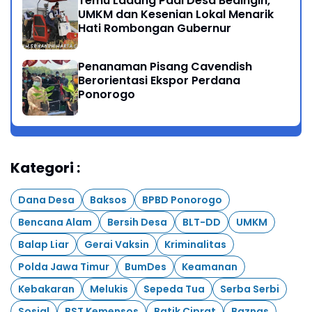
Temu Ladang Padi Desa Bedingin,
UMKM dan Kesenian Lokal Menarik
Hati Rombongan Gubernur
Penanaman Pisang Cavendish
Berorientasi Ekspor Perdana
Ponorogo
Kategori :
Dana Desa
Baksos
BPBD Ponorogo
Bencana Alam
Bersih Desa
BLT-DD
UMKM
Balap Liar
Gerai Vaksin
Kriminalitas
Polda Jawa Timur
BumDes
Keamanan
Kebakaran
Melukis
Sepeda Tua
Serba Serbi
Sosial
BST Kemensos
Batik Ciprat
Baznas