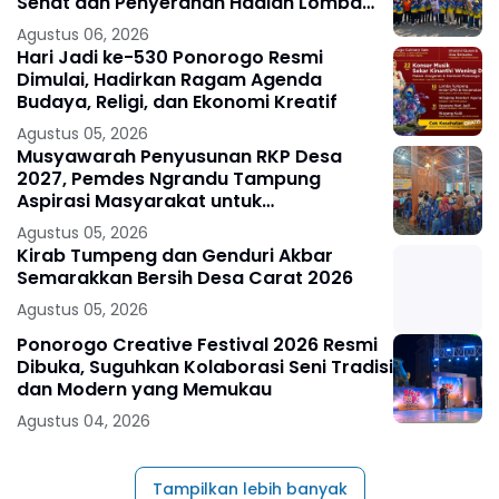
Sehat dan Penyerahan Hadiah Lomba
Ponorogo – Puncak peringatan Hari
Agustus 06, 2026
Ulang
Hari Jadi ke-530 Ponorogo Resmi
Dimulai, Hadirkan Ragam Agenda
Budaya, Religi, dan Ekonomi Kreatif
Agustus 05, 2026
Musyawarah Penyusunan RKP Desa
2027, Pemdes Ngrandu Tampung
Aspirasi Masyarakat untuk
Pembangunan Berkelanjutan
Agustus 05, 2026
Kirab Tumpeng dan Genduri Akbar
Semarakkan Bersih Desa Carat 2026
Agustus 05, 2026
Ponorogo Creative Festival 2026 Resmi
Dibuka, Suguhkan Kolaborasi Seni Tradisi
dan Modern yang Memukau
Agustus 04, 2026
Tampilkan lebih banyak