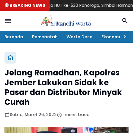
aunching Logo HUT ke-530 Ponorogo, Simbol Harmoni Budaya M
🧿 BREAKING NEWS
Beranda
Pemerintah
Warta Desa
Ekonomi
P
Jelang Ramadhan, Kapolres
Jember Lakukan Sidak ke
Pasar dan Distributor Minyak
Curah
Sabtu, Maret 26, 2022
1 menit baca