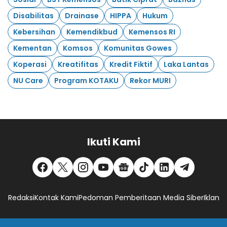
Disabilitas
Drainase
HIPPA
Hukum
Kebersihan
Kemendikbud
Kemensos RI
Kementan
Komsos
Komunitas Gowes
Koperasi
Kreatifitas
Kredit Fiktif
Laka Lantas
NU Care
Program KOTAKU
Rekor MURI
Ikuti Kami
Redaksi
Kontak Kami
Pedoman Pemberitaan Media Siber
Iklan