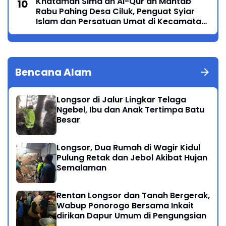
Khataman Sima'an Al-Qur'an Mantab
Rabu Pahing Desa Ciluk, Penguat Syiar
Islam dan Persatuan Umat di Kecamatan
Kauman
Bencana Alam
Longsor di Jalur Lingkar Telaga
Ngebel, Ibu dan Anak Tertimpa Batu
Besar
Longsor, Dua Rumah di Wagir Kidul
Pulung Retak dan Jebol Akibat Hujan
Semalaman
Rentan Longsor dan Tanah Bergerak,
Wabup Ponorogo Bersama Inkait
dirikan Dapur Umum di Pengungsian