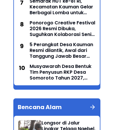
Semarak HUT ke-81 RI,
Kecamatan Kauman Gelar
Berbagai Lomba untuk
Pererat Persatuan
Ponorogo Creative Festival
Masyarakat
2026 Resmi Dibuka,
Suguhkan Kolaborasi Seni
Tradisi dan Modern yang
5 Perangkat Desa Kauman
Memukau
Resmi dilantik, Awal dari
Tanggung Jawab Besar
Roda Pemerintahan
Musyawarah Desa Bentuk
Tim Penyusun RKP Desa
Somoroto Tahun 2027,
Wujudkan Perencanaan
Partisipatif
Bencana Alam
Longsor di Jalur
Lingkar Telaga Ngebel,