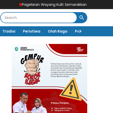
gelaran Wayang Kulit Semarakkan Puncak Peringatan HUT Ke-80
Tradisi
Peristiwa
Olah Raga
Pembangunan
K