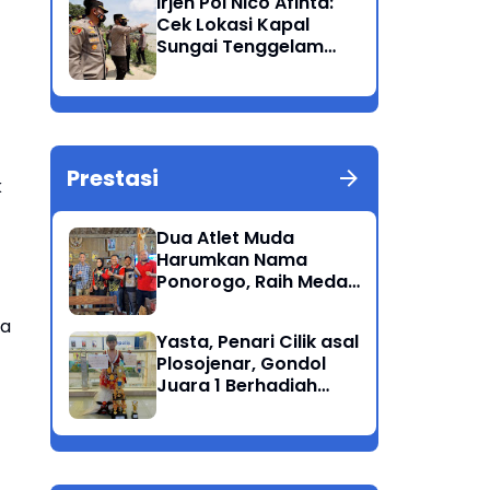
Irjen Pol Nico Afinta:
Bandang
Cek Lokasi Kapal
Sungai Tenggelam
dan turunkan Tim
Pencarian di Rengel
Tuban
Prestasi
k
Dua Atlet Muda
Harumkan Nama
Ponorogo, Raih Medali
Perunggu di Cabor
Petanque Porprov
da
Yasta, Penari Cilik asal
Jatim
Plosojenar, Gondol
Juara 1 Berhadiah
Puluhan Juta Pada
Festival Budaya
Nusantara 2025