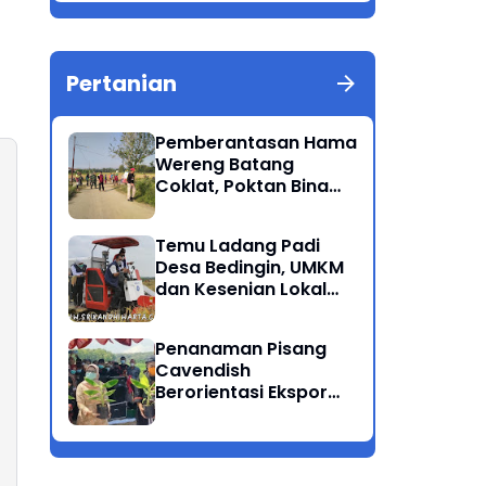
Berkualitas Ponorogo
Pertanian
Pemberantasan Hama
Wereng Batang
Coklat, Poktan Bina
Tani Bersama Instansi
Terkait Lakukan
Temu Ladang Padi
Penyemprotan di
Desa Bedingin, UMKM
Kecamatan Kauman
dan Kesenian Lokal
Menarik Hati
Rombongan Gubernur
Penanaman Pisang
Cavendish
Berorientasi Ekspor
Perdana Ponorogo