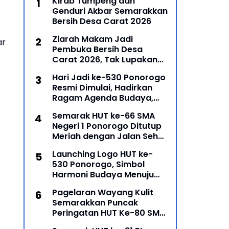
Kirab Tumpeng dan
Genduri Akbar Semarakkan
Bersih Desa Carat 2026
Ziarah Makam Jadi
ar
Pembuka Bersih Desa
Carat 2026, Tak Lupakan
Para Leluhur
Hari Jadi ke-530 Ponorogo
Resmi Dimulai, Hadirkan
Ragam Agenda Budaya,
Religi, dan Ekonomi Kreatif
Semarak HUT ke-66 SMA
Negeri 1 Ponorogo Ditutup
Meriah dengan Jalan Sehat
dan Penyerahan Hadiah
Launching Logo HUT ke-
Lomba Ponorogo – Puncak
530 Ponorogo, Simbol
peringatan Hari Ulang
Harmoni Budaya Menuju
Masa Depan
Pagelaran Wayang Kulit
Semarakkan Puncak
Peringatan HUT Ke-80 SMP
Negeri 1 Ponorogo