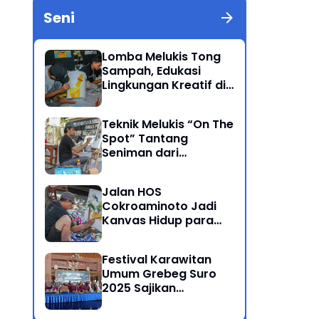
Seni
Lomba Melukis Tong
Sampah, Edukasi
Lingkungan Kreatif di
Grebeg Suro 2025
Ponorogo
Teknik Melukis “On The
Spot” Tantang
Seniman dari
Berbagai Kalangan
Jalan HOS
Cokroaminoto Jadi
Kanvas Hidup para
Seniman
Festival Karawitan
Umum Grebeg Suro
2025 Sajikan
Persaingan Ketat
Pegiat Seni