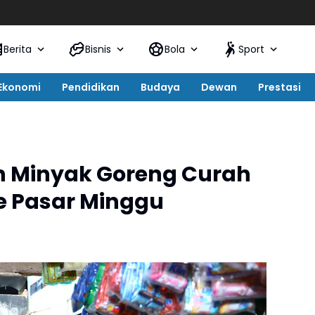
Pa
Berita
Bisnis
Bola
Sport
Ekonomi
Pendidikan
Budaya
Dewan
Prestasi
n Minyak Goreng Curah
e Pasar Minggu