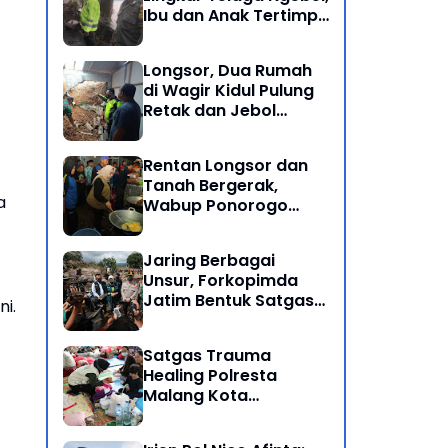
Ibu dan Anak Tertimpa
Batu Besar
Longsor, Dua Rumah
di Wagir Kidul Pulung
Retak dan Jebol
Akibat Hujan
Semalaman
Rentan Longsor dan
Tanah Bergerak,
a
Wabup Ponorogo
Bersama Inkait dirikan
Dapur Umum di
Jaring Berbagai
Pengungsian
Unsur, Forkopimda
Jatim Bentuk Satgas
i.
Penanganan Bencana
Banjir Bandang di Batu
Satgas Trauma
Healing Polresta
Malang Kota
Dampingi Psikologi
Korban Banjir