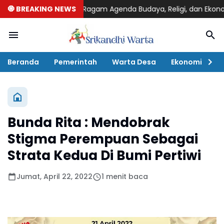
lai, Hadirkan Ragam Agenda Budaya, Religi, dan Ekonomi Kreatif
🧿 BREAKING NEWS
Beranda
Pemerintah
Warta Desa
Ekonomi
P
Bunda Rita : Mendobrak
Stigma Perempuan Sebagai
Strata Kedua Di Bumi Pertiwi
Jumat, April 22, 2022
1 menit baca