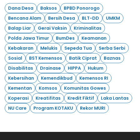
Dana Desa
Baksos
BPBD Ponorogo
Bencana Alam
Bersih Desa
BLT-DD
UMKM
Balap Liar
Gerai Vaksin
Kriminalitas
Polda Jawa Timur
BumDes
Keamanan
Kebakaran
Melukis
Sepeda Tua
Serba Serbi
Sosial
BST Kemensos
Batik Ciprat
Baznas
Disabilitas
Drainase
HIPPA
Hukum
Kebersihan
Kemendikbud
Kemensos RI
Kementan
Komsos
Komunitas Gowes
Koperasi
Kreatifitas
Kredit Fiktif
Laka Lantas
NU Care
Program KOTAKU
Rekor MURI