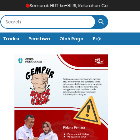
rak HUT ke-81 RI, Kelurahan Cokromenggalan Gelar Lomba Kara
Tradisi
Peristiwa
Olah Raga
Pembangunan
K