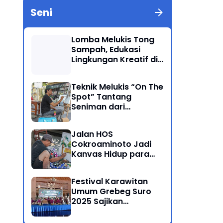
Seni
Lomba Melukis Tong
Sampah, Edukasi
Lingkungan Kreatif di
Grebeg Suro 2025
Ponorogo
Teknik Melukis “On The
Spot” Tantang
Seniman dari
Berbagai Kalangan
Jalan HOS
Cokroaminoto Jadi
Kanvas Hidup para
Seniman
Festival Karawitan
Umum Grebeg Suro
2025 Sajikan
Persaingan Ketat
Pegiat Seni