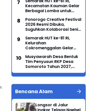
Semarak HUT ke-81 RI,
Kecamatan Kauman Gelar
Berbagai Lomba untuk
Pererat Persatuan
Ponorogo Creative Festival
Masyarakat
2026 Resmi Dibuka,
Suguhkan Kolaborasi Seni
Tradisi dan Modern yang
Semarak HUT ke-81 RI,
Memukau
Kelurahan
Cokromenggalan Gelar
Lomba Karaoke
Musyawarah Desa Bentuk
Tim Penyusun RKP Desa
Somoroto Tahun 2027,
Wujudkan Perencanaan
Partisipatif
h
Bencana Alam
Longsor di Jalur
Lingkar Telaga Ngebel,