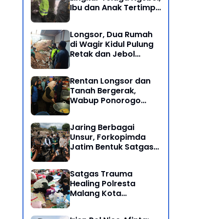
Ibu dan Anak Tertimpa
Batu Besar
Longsor, Dua Rumah
di Wagir Kidul Pulung
Retak dan Jebol
Akibat Hujan
Semalaman
Rentan Longsor dan
Tanah Bergerak,
Wabup Ponorogo
Bersama Inkait dirikan
Dapur Umum di
Jaring Berbagai
Pengungsian
Unsur, Forkopimda
Jatim Bentuk Satgas
Penanganan Bencana
Banjir Bandang di Batu
Satgas Trauma
Healing Polresta
Malang Kota
Dampingi Psikologi
Korban Banjir