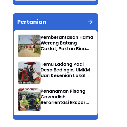
Berkualitas Ponorogo
Pertanian
Pemberantasan Hama
Wereng Batang
Coklat, Poktan Bina
Tani Bersama Instansi
Terkait Lakukan
Temu Ladang Padi
Penyemprotan di
Desa Bedingin, UMKM
Kecamatan Kauman
dan Kesenian Lokal
Menarik Hati
Rombongan Gubernur
Penanaman Pisang
Cavendish
Berorientasi Ekspor
Perdana Ponorogo