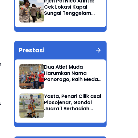
Irjen Pol Nico Afinta:
Bandang
Cek Lokasi Kapal
Sungai Tenggelam
dan turunkan Tim
Pencarian di Rengel
Tuban
Prestasi
h
Dua Atlet Muda
Harumkan Nama
Ponorogo, Raih Medali
Perunggu di Cabor
Petanque Porprov
Yasta, Penari Cilik asal
Jatim
Plosojenar, Gondol
8
Juara 1 Berhadiah
Puluhan Juta Pada
Festival Budaya
Nusantara 2025