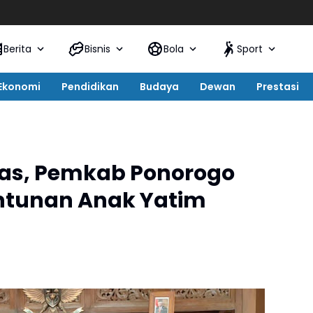
Sema
Berita
Bisnis
Bola
Sport
Ekonomi
Pendidikan
Budaya
Dewan
Prestasi
nas, Pemkab Ponorogo
antunan Anak Yatim