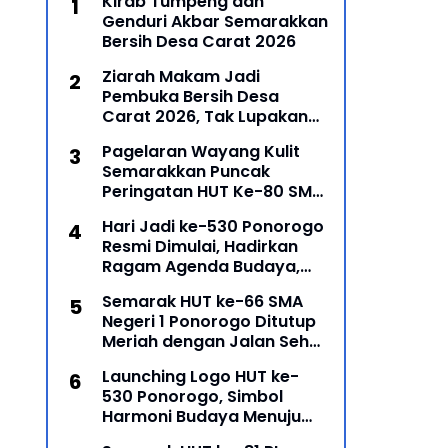
Kirab Tumpeng dan
Genduri Akbar Semarakkan
Bersih Desa Carat 2026
Ziarah Makam Jadi
Pembuka Bersih Desa
Carat 2026, Tak Lupakan
Para Leluhur
Pagelaran Wayang Kulit
Semarakkan Puncak
Peringatan HUT Ke-80 SMP
Negeri 1 Ponorogo
Hari Jadi ke-530 Ponorogo
Resmi Dimulai, Hadirkan
Ragam Agenda Budaya,
Religi, dan Ekonomi Kreatif
Semarak HUT ke-66 SMA
Negeri 1 Ponorogo Ditutup
Meriah dengan Jalan Sehat
dan Penyerahan Hadiah
Launching Logo HUT ke-
Lomba Ponorogo – Puncak
530 Ponorogo, Simbol
peringatan Hari Ulang
Harmoni Budaya Menuju
Masa Depan