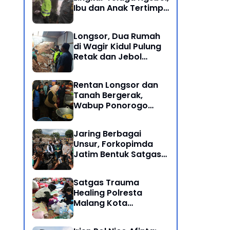
Ibu dan Anak Tertimpa
Batu Besar
Longsor, Dua Rumah
di Wagir Kidul Pulung
Retak dan Jebol
Akibat Hujan
Semalaman
Rentan Longsor dan
Tanah Bergerak,
Wabup Ponorogo
Bersama Inkait dirikan
Dapur Umum di
Jaring Berbagai
Pengungsian
Unsur, Forkopimda
Jatim Bentuk Satgas
Penanganan Bencana
Banjir Bandang di Batu
Satgas Trauma
Healing Polresta
Malang Kota
Dampingi Psikologi
Korban Banjir