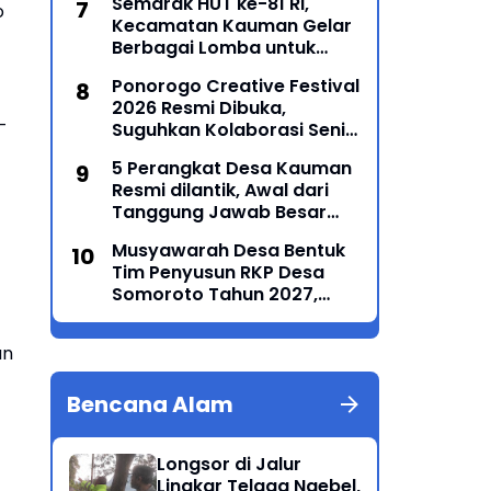
Semarak HUT ke-81 RI,
o
Kecamatan Kauman Gelar
Berbagai Lomba untuk
Pererat Persatuan
Ponorogo Creative Festival
Masyarakat
2026 Resmi Dibuka,
-
Suguhkan Kolaborasi Seni
Tradisi dan Modern yang
5 Perangkat Desa Kauman
Memukau
Resmi dilantik, Awal dari
Tanggung Jawab Besar
Roda Pemerintahan
Musyawarah Desa Bentuk
Tim Penyusun RKP Desa
Somoroto Tahun 2027,
Wujudkan Perencanaan
Partisipatif
an
Bencana Alam
Longsor di Jalur
Lingkar Telaga Ngebel,