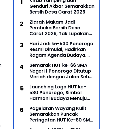
Kirab Tumpeng dan
Genduri Akbar Semarakkan
Bersih Desa Carat 2026
Ziarah Makam Jadi
Pembuka Bersih Desa
Carat 2026, Tak Lupakan
Para Leluhur
Hari Jadi ke-530 Ponorogo
Resmi Dimulai, Hadirkan
Ragam Agenda Budaya,
Religi, dan Ekonomi Kreatif
Semarak HUT ke-66 SMA
n
Negeri 1 Ponorogo Ditutup
Meriah dengan Jalan Sehat
dan Penyerahan Hadiah
Launching Logo HUT ke-
Lomba Ponorogo – Puncak
530 Ponorogo, Simbol
peringatan Hari Ulang
Harmoni Budaya Menuju
Masa Depan
Pagelaran Wayang Kulit
Semarakkan Puncak
Peringatan HUT Ke-80 SMP
n
Negeri 1 Ponorogo