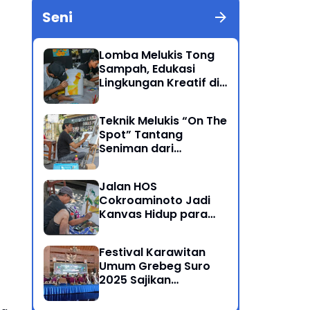
Seni
Lomba Melukis Tong
Sampah, Edukasi
Lingkungan Kreatif di
Grebeg Suro 2025
Ponorogo
Teknik Melukis “On The
Spot” Tantang
Seniman dari
Berbagai Kalangan
Jalan HOS
Cokroaminoto Jadi
Kanvas Hidup para
Seniman
Festival Karawitan
Umum Grebeg Suro
2025 Sajikan
Persaingan Ketat
Pegiat Seni