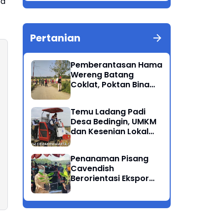
ta
Berkualitas Ponorogo
Pertanian
Pemberantasan Hama
Wereng Batang
Coklat, Poktan Bina
Tani Bersama Instansi
Terkait Lakukan
Temu Ladang Padi
Penyemprotan di
Desa Bedingin, UMKM
Kecamatan Kauman
dan Kesenian Lokal
Menarik Hati
Rombongan Gubernur
Penanaman Pisang
Cavendish
Berorientasi Ekspor
Perdana Ponorogo