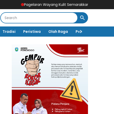
Pagelaran Wayang Kulit Semarakkan Puncak Peringatan HUT Ke
Tradisi
Peristiwa
Olah Raga
Pembangunan
K