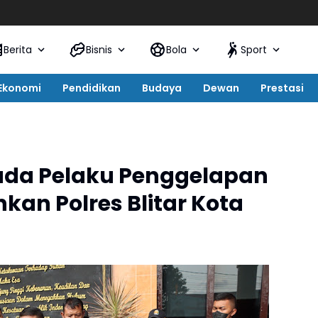
Berita
Bisnis
Bola
Sport
Ekonomi
Pendidikan
Budaya
Dewan
Prestasi
Muda Pelaku Penggelapan
kan Polres Blitar Kota