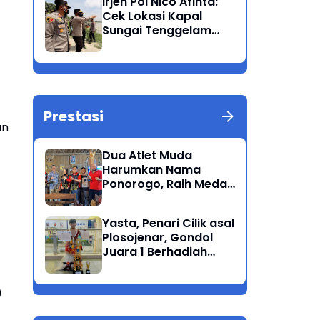
Irjen Pol Nico Afinta:
Bandang
Cek Lokasi Kapal
Sungai Tenggelam
dan turunkan Tim
Pencarian di Rengel
Tuban
Prestasi
an
Dua Atlet Muda
Harumkan Nama
Ponorogo, Raih Medali
Perunggu di Cabor
Petanque Porprov
Yasta, Penari Cilik asal
Jatim
Plosojenar, Gondol
Juara 1 Berhadiah
Puluhan Juta Pada
Festival Budaya
)
Nusantara 2025