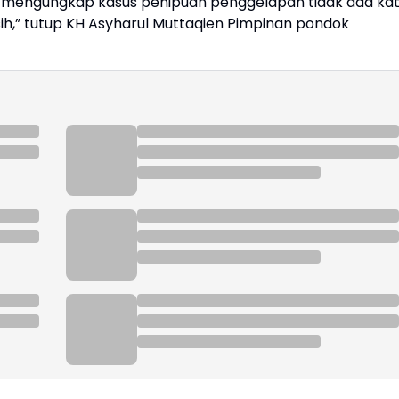
sil mengungkap kasus penipuan penggelapan tidak ada ka
ih,” tutup KH Asyharul Muttaqien Pimpinan pondok