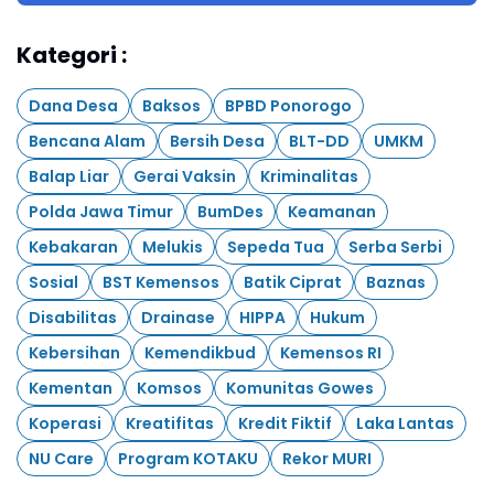
Kategori :
Dana Desa
Baksos
BPBD Ponorogo
Bencana Alam
Bersih Desa
BLT-DD
UMKM
Balap Liar
Gerai Vaksin
Kriminalitas
Polda Jawa Timur
BumDes
Keamanan
Kebakaran
Melukis
Sepeda Tua
Serba Serbi
Sosial
BST Kemensos
Batik Ciprat
Baznas
Disabilitas
Drainase
HIPPA
Hukum
Kebersihan
Kemendikbud
Kemensos RI
Kementan
Komsos
Komunitas Gowes
Koperasi
Kreatifitas
Kredit Fiktif
Laka Lantas
NU Care
Program KOTAKU
Rekor MURI