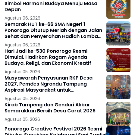
Simbol Harmoni Budaya Menuju Masa
Depan
Agustus 06, 2026
Semarak HUT ke-66 SMA Negeri 1
Ponorogo Ditutup Meriah dengan Jalan
Sehat dan Penyerahan Hadiah Lomba
Ponorogo – Puncak peringatan Hari
Agustus 06, 2026
Ulang
Hari Jadi ke-530 Ponorogo Resmi
Dimulai, Hadirkan Ragam Agenda
Budaya, Religi, dan Ekonomi Kreatif
Agustus 05, 2026
Musyawarah Penyusunan RKP Desa
2027, Pemdes Ngrandu Tampung
Aspirasi Masyarakat untuk
Pembangunan Berkelanjutan
Agustus 05, 2026
Kirab Tumpeng dan Genduri Akbar
Semarakkan Bersih Desa Carat 2026
Agustus 05, 2026
Ponorogo Creative Festival 2026 Resmi
Dibuka, Suguhkan Kolaborasi Seni Tradisi