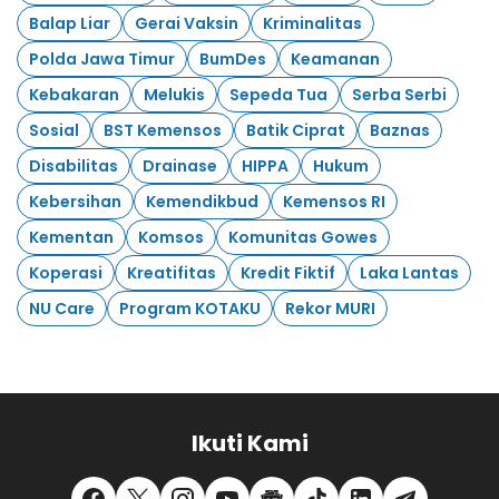
Balap Liar
Gerai Vaksin
Kriminalitas
Polda Jawa Timur
BumDes
Keamanan
Kebakaran
Melukis
Sepeda Tua
Serba Serbi
Sosial
BST Kemensos
Batik Ciprat
Baznas
Disabilitas
Drainase
HIPPA
Hukum
Kebersihan
Kemendikbud
Kemensos RI
Kementan
Komsos
Komunitas Gowes
Koperasi
Kreatifitas
Kredit Fiktif
Laka Lantas
NU Care
Program KOTAKU
Rekor MURI
Ikuti Kami