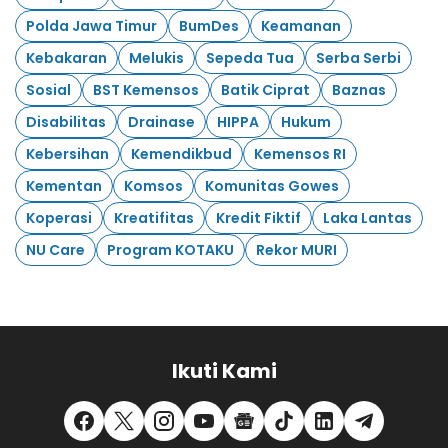
Polda Jawa Timur
BumDes
Keamanan
Kebakaran
Melukis
Sepeda Tua
Serba Serbi
Sosial
BST Kemensos
Batik Ciprat
Baznas
Disabilitas
Drainase
HIPPA
Hukum
Kebersihan
Kemendikbud
Kemensos RI
Kementan
Komsos
Komunitas Gowes
Koperasi
Kreatifitas
Kredit Fiktif
Laka Lantas
NU Care
Program KOTAKU
Rekor MURI
Ikuti Kami