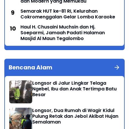
dan Modern yang Memukau
Semarak HUT ke-81 RI, Kelurahan
Cokromenggalan Gelar Lomba Karaoke
Haul H. Chusaini Muchsin dan Hj.
Soeparmi, Jamaah Padati Halaman
Masjid Al Maun Tegalombo
Bencana Alam
Longsor di Jalur Lingkar Telaga
Ngebel, Ibu dan Anak Tertimpa Batu
Besar
Longsor, Dua Rumah di Wagir Kidul
Pulung Retak dan Jebol Akibat Hujan
Semalaman