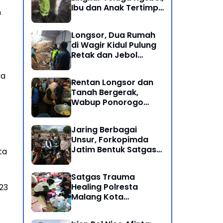
Ibu dan Anak Tertimpa
n
Batu Besar
Longsor, Dua Rumah
di Wagir Kidul Pulung
Retak dan Jebol
Akibat Hujan
Semalaman
ra
Rentan Longsor dan
Tanah Bergerak,
Wabup Ponorogo
Bersama Inkait dirikan
Dapur Umum di
Jaring Berbagai
Pengungsian
Unsur, Forkopimda
Jatim Bentuk Satgas
ta
Penanganan Bencana
Banjir Bandang di Batu
Satgas Trauma
Healing Polresta
23
Malang Kota
Dampingi Psikologi
Korban Banjir