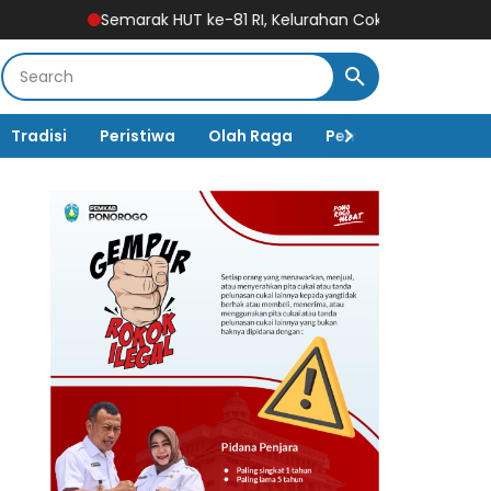
rak HUT ke-81 RI, Kelurahan Cokromenggalan Gelar Lomba Kar
Tradisi
Peristiwa
Olah Raga
Pembangunan
K