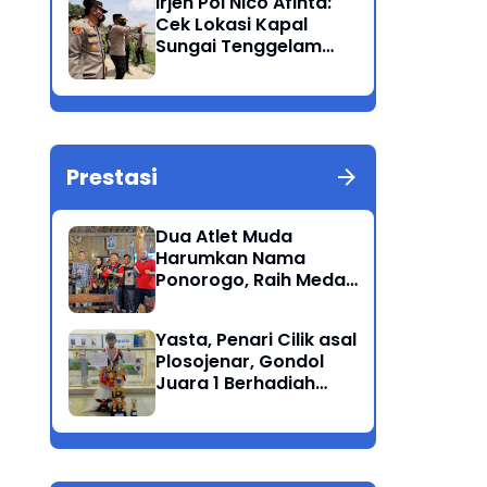
Irjen Pol Nico Afinta:
Bandang
Cek Lokasi Kapal
Sungai Tenggelam
dan turunkan Tim
Pencarian di Rengel
Tuban
Prestasi
Dua Atlet Muda
Harumkan Nama
Ponorogo, Raih Medali
Perunggu di Cabor
Petanque Porprov
Yasta, Penari Cilik asal
Jatim
Plosojenar, Gondol
Juara 1 Berhadiah
Puluhan Juta Pada
Festival Budaya
Nusantara 2025