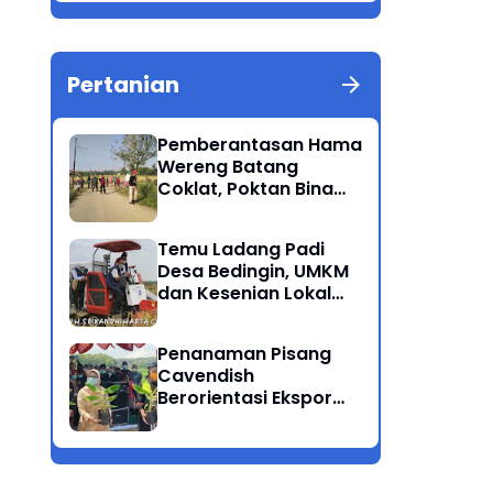
Berkualitas Ponorogo
Pertanian
Pemberantasan Hama
Wereng Batang
Coklat, Poktan Bina
Tani Bersama Instansi
Terkait Lakukan
Temu Ladang Padi
Penyemprotan di
Desa Bedingin, UMKM
Kecamatan Kauman
dan Kesenian Lokal
Menarik Hati
Rombongan Gubernur
Penanaman Pisang
Cavendish
Berorientasi Ekspor
Perdana Ponorogo