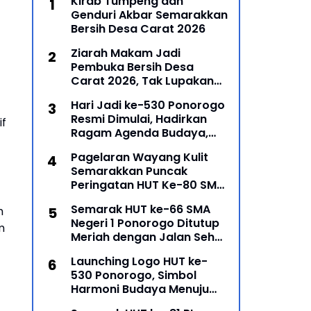
Kirab Tumpeng dan
Genduri Akbar Semarakkan
Bersih Desa Carat 2026
Ziarah Makam Jadi
Pembuka Bersih Desa
Carat 2026, Tak Lupakan
Para Leluhur
Hari Jadi ke-530 Ponorogo
Resmi Dimulai, Hadirkan
if
Ragam Agenda Budaya,
Religi, dan Ekonomi Kreatif
Pagelaran Wayang Kulit
Semarakkan Puncak
Peringatan HUT Ke-80 SMP
Negeri 1 Ponorogo
Semarak HUT ke-66 SMA
h
Negeri 1 Ponorogo Ditutup
m
Meriah dengan Jalan Sehat
dan Penyerahan Hadiah
Launching Logo HUT ke-
Lomba Ponorogo – Puncak
530 Ponorogo, Simbol
peringatan Hari Ulang
Harmoni Budaya Menuju
Masa Depan