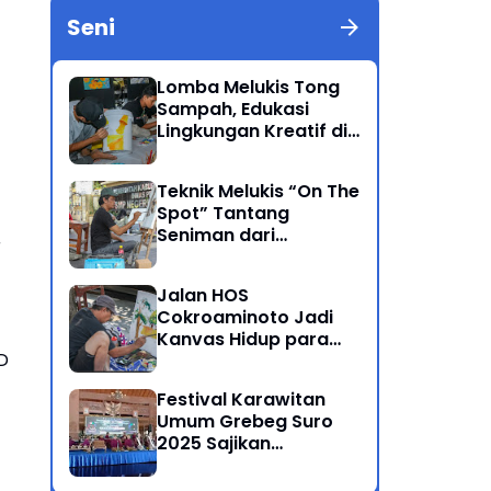
Seni
Lomba Melukis Tong
Sampah, Edukasi
Lingkungan Kreatif di
Grebeg Suro 2025
Ponorogo
Teknik Melukis “On The
Spot” Tantang
Seniman dari
r
Berbagai Kalangan
Jalan HOS
Cokroaminoto Jadi
Kanvas Hidup para
D
Seniman
Festival Karawitan
Umum Grebeg Suro
2025 Sajikan
Persaingan Ketat
Pegiat Seni