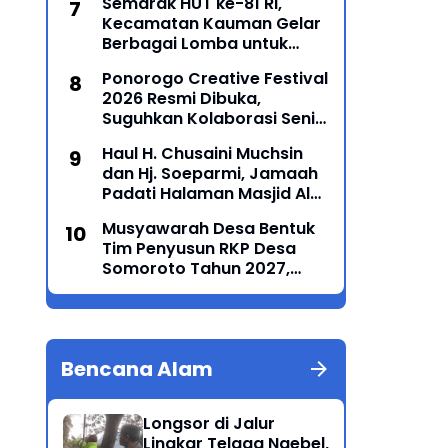
Semarak HUT ke-81 RI,
Kecamatan Kauman Gelar
Berbagai Lomba untuk
Pererat Persatuan
Ponorogo Creative Festival
Masyarakat
2026 Resmi Dibuka,
Suguhkan Kolaborasi Seni
Tradisi dan Modern yang
Haul H. Chusaini Muchsin
Memukau
dan Hj. Soeparmi, Jamaah
Padati Halaman Masjid Al
Maun Tegalombo
Musyawarah Desa Bentuk
Tim Penyusun RKP Desa
Somoroto Tahun 2027,
Wujudkan Perencanaan
Partisipatif
Bencana Alam
Longsor di Jalur
Lingkar Telaga Ngebel,