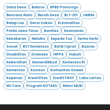
Dana Desa
Baksos
BPBD Ponorogo
Bencana Alam
Bersih Desa
BLT-DD
UMKM
Balap Liar
Gerai Vaksin
Kriminalitas
Polda Jawa Timur
BumDes
Keamanan
Kebakaran
Melukis
Sepeda Tua
Serba Serbi
Sosial
BST Kemensos
Batik Ciprat
Baznas
Disabilitas
Drainase
HIPPA
Hukum
Kebersihan
Kemendikbud
Kemensos RI
Kementan
Komsos
Komunitas Gowes
Koperasi
Kreatifitas
Kredit Fiktif
Laka Lantas
NU Care
Program KOTAKU
Rekor MURI