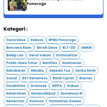
Ponorogo
Kategori :
Dana Desa
Baksos
BPBD Ponorogo
Bencana Alam
Bersih Desa
BLT-DD
UMKM
Balap Liar
Gerai Vaksin
Kriminalitas
Polda Jawa Timur
BumDes
Keamanan
Kebakaran
Melukis
Sepeda Tua
Serba Serbi
Sosial
BST Kemensos
Batik Ciprat
Baznas
Disabilitas
Drainase
HIPPA
Hukum
Kebersihan
Kemendikbud
Kemensos RI
Kementan
Komsos
Komunitas Gowes