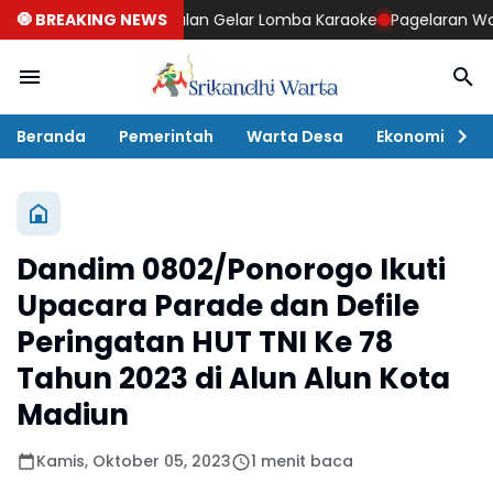
an Cokromenggalan Gelar Lomba Karaoke
🧿 BREAKING NEWS
Pagelaran Wayang Kul
Beranda
Pemerintah
Warta Desa
Ekonomi
P
Dandim 0802/Ponorogo Ikuti
Upacara Parade dan Defile
Peringatan HUT TNI Ke 78
Tahun 2023 di Alun Alun Kota
Madiun
Kamis, Oktober 05, 2023
1 menit baca