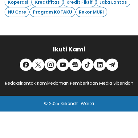
Koperasi
Kreatifitas
Kredit Fiktif
Laka Lantas
NU Care
Program KOTAKU
Rekor MURI
Ikuti Kami
Redaksi
Kontak Kami
Pedoman Pemberitaan Media Siber
Iklan
© 2025
Srikandhi Warta