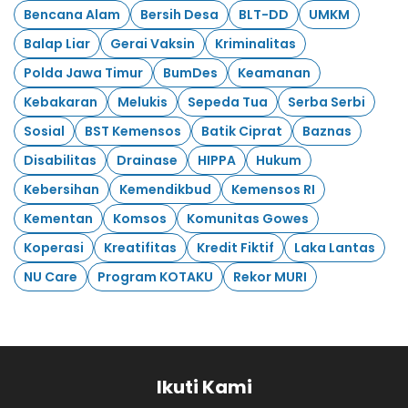
Bencana Alam
Bersih Desa
BLT-DD
UMKM
Balap Liar
Gerai Vaksin
Kriminalitas
Polda Jawa Timur
BumDes
Keamanan
Kebakaran
Melukis
Sepeda Tua
Serba Serbi
Sosial
BST Kemensos
Batik Ciprat
Baznas
Disabilitas
Drainase
HIPPA
Hukum
Kebersihan
Kemendikbud
Kemensos RI
Kementan
Komsos
Komunitas Gowes
Koperasi
Kreatifitas
Kredit Fiktif
Laka Lantas
NU Care
Program KOTAKU
Rekor MURI
Ikuti Kami