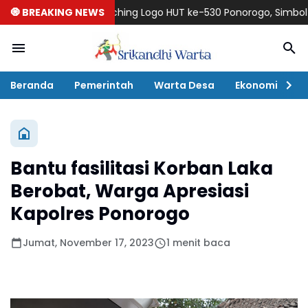
🧿 BREAKING NEWS
Launching Logo HUT ke-530 Ponorogo, Simbol Harmon
Beranda
Pemerintah
Warta Desa
Ekonomi
P
Bantu fasilitasi Korban Laka
Berobat, Warga Apresiasi
Kapolres Ponorogo
Jumat, November 17, 2023
1 menit baca