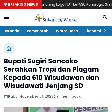
🧿 BREAKING NEWS
Launching Logo HUT ke-530 Ponorogo, Simbol Harm
Beranda
Pemerintah
Warta Desa
Ekonomi
P
Bupati Sugiri Sancoko
Serahkan Tropi dan Piagam
Kepada 610 Wisudawan dan
Wisudawati Jenjang SD
Rabu, November 01, 2023
1 menit baca