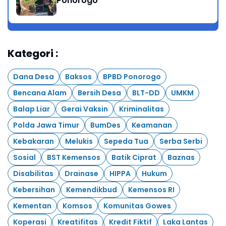
Ponorogo
Kategori :
Dana Desa
Baksos
BPBD Ponorogo
Bencana Alam
Bersih Desa
BLT-DD
UMKM
Balap Liar
Gerai Vaksin
Kriminalitas
Polda Jawa Timur
BumDes
Keamanan
Kebakaran
Melukis
Sepeda Tua
Serba Serbi
Sosial
BST Kemensos
Batik Ciprat
Baznas
Disabilitas
Drainase
HIPPA
Hukum
Kebersihan
Kemendikbud
Kemensos RI
Kementan
Komsos
Komunitas Gowes
Koperasi
Kreatifitas
Kredit Fiktif
Laka Lantas