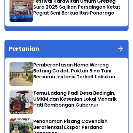
Festival Karawitan Umum Grebeg
Suro 2025 Sajikan Persaingan Ketat
Pegiat Seni Berkualitas Ponorogo
Pertanian
Pemberantasan Hama Wereng
Batang Coklat, Poktan Bina Tani
Bersama Instansi Terkait Lakukan
Penyemprotan di Kecamatan
Kauman
Temu Ladang Padi Desa Bedingin,
UMKM dan Kesenian Lokal Menarik
Hati Rombongan Gubernur
Penanaman Pisang Cavendish
Berorientasi Ekspor Perdana