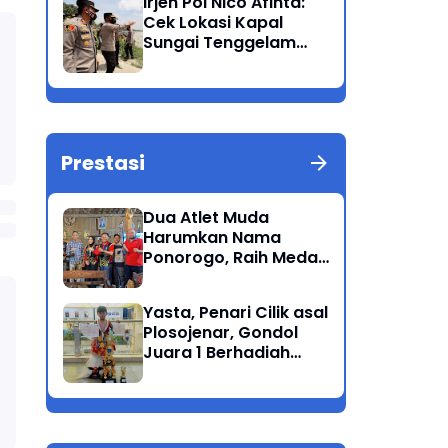
Irjen Pol Nico Afinta:
Bandang
Cek Lokasi Kapal
Sungai Tenggelam
dan turunkan Tim
Pencarian di Rengel
Tuban
Prestasi
Dua Atlet Muda
Harumkan Nama
Ponorogo, Raih Medali
Perunggu di Cabor
Petanque Porprov
Yasta, Penari Cilik asal
Jatim
Plosojenar, Gondol
Juara 1 Berhadiah
Puluhan Juta Pada
Festival Budaya
Nusantara 2025