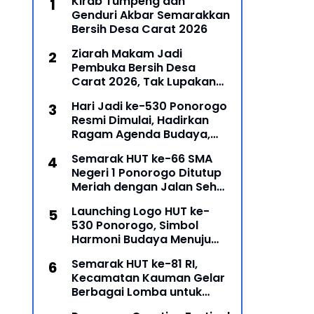
Kirab Tumpeng dan
Genduri Akbar Semarakkan
Bersih Desa Carat 2026
Ziarah Makam Jadi
Pembuka Bersih Desa
Carat 2026, Tak Lupakan
Para Leluhur
Hari Jadi ke-530 Ponorogo
Resmi Dimulai, Hadirkan
Ragam Agenda Budaya,
Religi, dan Ekonomi Kreatif
Semarak HUT ke-66 SMA
Negeri 1 Ponorogo Ditutup
Meriah dengan Jalan Sehat
dan Penyerahan Hadiah
Launching Logo HUT ke-
Lomba Ponorogo – Puncak
530 Ponorogo, Simbol
peringatan Hari Ulang
Harmoni Budaya Menuju
Masa Depan
Semarak HUT ke-81 RI,
Kecamatan Kauman Gelar
Berbagai Lomba untuk
Pererat Persatuan