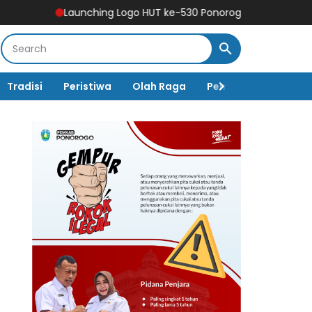
Launching Logo HUT ke-530 Ponorogo, Simbol Harmoni Budaya
Tradisi
Peristiwa
Olah Raga
Pembangunan
K