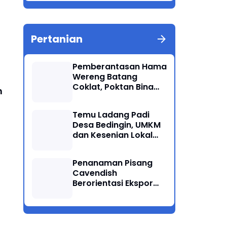
Berkualitas Ponorogo
Pertanian
Pemberantasan Hama
Wereng Batang
Coklat, Poktan Bina
h
Tani Bersama Instansi
Terkait Lakukan
Temu Ladang Padi
Penyemprotan di
Desa Bedingin, UMKM
Kecamatan Kauman
dan Kesenian Lokal
Menarik Hati
Rombongan Gubernur
Penanaman Pisang
Cavendish
Berorientasi Ekspor
Perdana Ponorogo