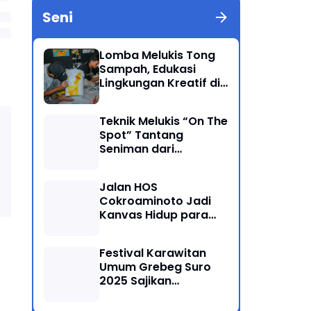
Seni
Lomba Melukis Tong
Sampah, Edukasi
Lingkungan Kreatif di
Grebeg Suro 2025
Ponorogo
Teknik Melukis “On The
Spot” Tantang
Seniman dari
Berbagai Kalangan
Jalan HOS
Cokroaminoto Jadi
Kanvas Hidup para
Seniman
Festival Karawitan
Umum Grebeg Suro
2025 Sajikan
Persaingan Ketat
Pegiat Seni