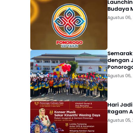
Launchin
Budaya 
Agustus 06,
Semarak 
dengan J
Ponorogo
Agustus 06,
Hari Jad
Ragam Ag
Agustus 05,