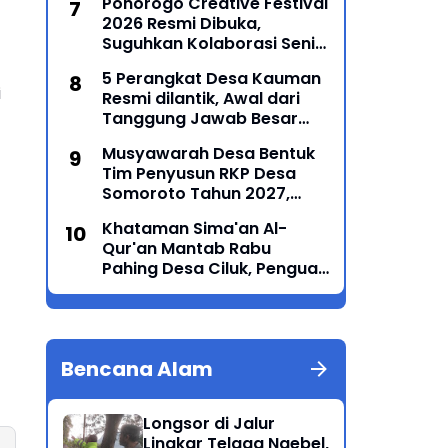
Ponorogo Creative Festival
Masyarakat
2026 Resmi Dibuka,
Suguhkan Kolaborasi Seni
Tradisi dan Modern yang
5 Perangkat Desa Kauman
Memukau
i
Resmi dilantik, Awal dari
Tanggung Jawab Besar
Roda Pemerintahan
Musyawarah Desa Bentuk
Tim Penyusun RKP Desa
Somoroto Tahun 2027,
Wujudkan Perencanaan
Khataman Sima'an Al-
Partisipatif
Qur'an Mantab Rabu
Pahing Desa Ciluk, Penguat
Syiar Islam dan Persatuan
Umat di Kecamatan
Kauman
Bencana Alam
Longsor di Jalur
Lingkar Telaga Ngebel,