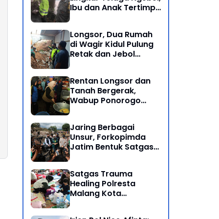
Ibu dan Anak Tertimpa
Batu Besar
Longsor, Dua Rumah
di Wagir Kidul Pulung
Retak dan Jebol
Akibat Hujan
Semalaman
Rentan Longsor dan
Tanah Bergerak,
Wabup Ponorogo
Bersama Inkait dirikan
Dapur Umum di
Jaring Berbagai
Pengungsian
Unsur, Forkopimda
Jatim Bentuk Satgas
Penanganan Bencana
Banjir Bandang di Batu
Satgas Trauma
Healing Polresta
Malang Kota
Dampingi Psikologi
Korban Banjir