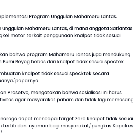
ri implementasi Program Unggulan Mahameru Lantas.
m unggulan Mahameru Lantas, di mana anggota Satlantas
el motor terkait penggunaan knalpot tidak sesuai
hkan bahwa program Mahameru Lantas juga mendukung
n Bumi Reyog bebas dari knalpot tidak sesuai spectek.
embuatan knalpot tidak sesuai specktek secara
anya,"paparnya.
n Prasetyo, mengatakan bahwa sosialisasi ini harus
ativitas agar masyarakat paham dan tidak lagi memasan
onorogo dapat mencapai target zero knalpot tidak sesuai
ih tertib dan nyaman bagi masyarakat,"pungkas Kapolre
*)