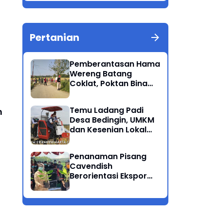
Berkualitas Ponorogo
Pertanian
Pemberantasan Hama
Wereng Batang
Coklat, Poktan Bina
Tani Bersama Instansi
Terkait Lakukan
Temu Ladang Padi
h
Penyemprotan di
Desa Bedingin, UMKM
Kecamatan Kauman
dan Kesenian Lokal
Menarik Hati
Rombongan Gubernur
Penanaman Pisang
Cavendish
Berorientasi Ekspor
Perdana Ponorogo