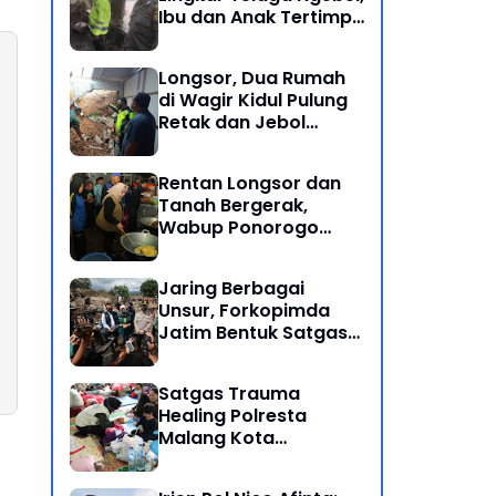
Ibu dan Anak Tertimpa
Batu Besar
Longsor, Dua Rumah
di Wagir Kidul Pulung
Retak dan Jebol
Akibat Hujan
Semalaman
Rentan Longsor dan
Tanah Bergerak,
Wabup Ponorogo
Bersama Inkait dirikan
Dapur Umum di
Jaring Berbagai
Pengungsian
Unsur, Forkopimda
Jatim Bentuk Satgas
Penanganan Bencana
Banjir Bandang di Batu
Satgas Trauma
Healing Polresta
Malang Kota
Dampingi Psikologi
Korban Banjir