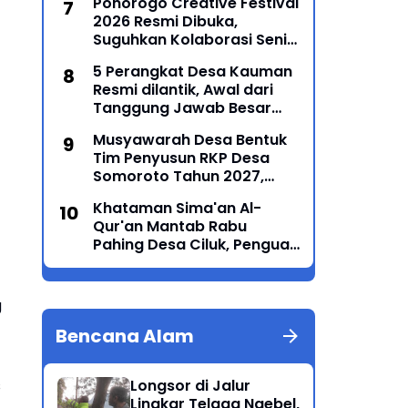
Ponorogo Creative Festival
Masyarakat
2026 Resmi Dibuka,
Suguhkan Kolaborasi Seni
Tradisi dan Modern yang
5 Perangkat Desa Kauman
Memukau
Resmi dilantik, Awal dari
Tanggung Jawab Besar
Roda Pemerintahan
Musyawarah Desa Bentuk
Tim Penyusun RKP Desa
Somoroto Tahun 2027,
Wujudkan Perencanaan
Khataman Sima'an Al-
Partisipatif
Qur'an Mantab Rabu
Pahing Desa Ciluk, Penguat
Syiar Islam dan Persatuan
Umat di Kecamatan
Kauman
g
Bencana Alam
Longsor di Jalur
s
Lingkar Telaga Ngebel,