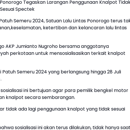
es Ponorogo Tegaskan Larangan Penggunaan Knalpot Tida
Sesuai Spectek
tuh Semeru 2024, Satuan Lalu Lintas Ponorogo terus ta
n,keselamatan, ketertiban dan kelancaran lalu lintas
norogo AKP Jumianto Nugroho bersama anggotanya
yah perkotaan untuk mensosialisasikan terkait knalpot
i Patuh Semeru 2024 yang berlangsung hingga 28 Juli
.
sialisasi ini bertujuan agar para pemilik bengkel motor
an knalpot secara sembarangan.
 agar tidak ada lagi penggunaan knalpot yang tidak sesuai
a sosialisasi ini akan terus dilakukan, tidak hanya saa