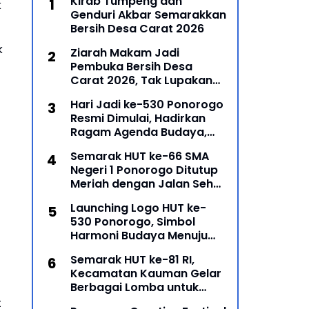
Kirab Tumpeng dan
k
Genduri Akbar Semarakkan
Bersih Desa Carat 2026
k
Ziarah Makam Jadi
Pembuka Bersih Desa
Carat 2026, Tak Lupakan
Para Leluhur
Hari Jadi ke-530 Ponorogo
Resmi Dimulai, Hadirkan
Ragam Agenda Budaya,
Religi, dan Ekonomi Kreatif
Semarak HUT ke-66 SMA
Negeri 1 Ponorogo Ditutup
Meriah dengan Jalan Sehat
dan Penyerahan Hadiah
Launching Logo HUT ke-
Lomba Ponorogo – Puncak
530 Ponorogo, Simbol
peringatan Hari Ulang
Harmoni Budaya Menuju
Masa Depan
Semarak HUT ke-81 RI,
Kecamatan Kauman Gelar
Berbagai Lomba untuk
Pererat Persatuan
t