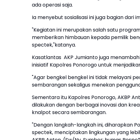
ada operasi saja.
Ia menyebut sosialisasi ini juga bagian da
"Kegiatan ini merupakan salah satu progra
memberikan himbauan kepada pemilik bengk
spectek,"katanya.
Kasatlantas AKP Jumianto juga menamba
inisiatif Kapolres Ponorogo untuk menjadika
"Agar bengkel bengkel ini tidak melayani p
sembarangan sekaligus menekan pengguna
Sementara itu Kapolres Ponorogo, AKBP Anto
dilakukan dengan berbagai inovasi dan kre
knalpot secara sembarangan.
"Dengan langkah-langkah ini, diharapkan P
spectek, menciptakan lingkungan yang leb
AKBP Anton. (Sw/Ny. Sumber: humas Respo