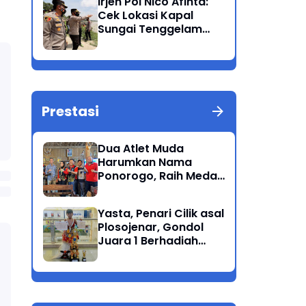
Irjen Pol Nico Afinta:
Bandang
Cek Lokasi Kapal
Sungai Tenggelam
dan turunkan Tim
Pencarian di Rengel
Tuban
Prestasi
Dua Atlet Muda
Harumkan Nama
Ponorogo, Raih Medali
Perunggu di Cabor
Petanque Porprov
Yasta, Penari Cilik asal
Jatim
Plosojenar, Gondol
Juara 1 Berhadiah
Puluhan Juta Pada
Festival Budaya
Nusantara 2025