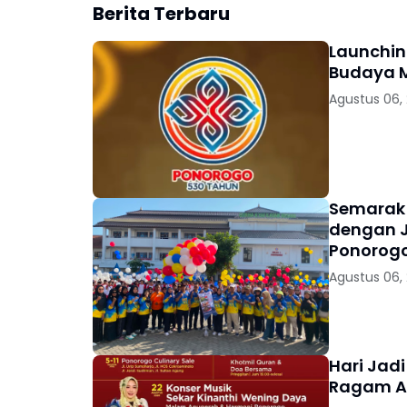
Berita Terbaru
Launchin
Budaya 
Agustus 06,
Semarak 
dengan J
Ponorogo
Agustus 06,
Hari Jad
Ragam Ag