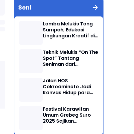
Seni
Lomba Melukis Tong
Sampah, Edukasi
Lingkungan Kreatif di
Grebeg Suro 2025
Ponorogo
Teknik Melukis “On The
Spot” Tantang
Seniman dari
Berbagai Kalangan
Jalan HOS
Cokroaminoto Jadi
Kanvas Hidup para
Seniman
Festival Karawitan
Umum Grebeg Suro
2025 Sajikan
Persaingan Ketat
Pegiat Seni