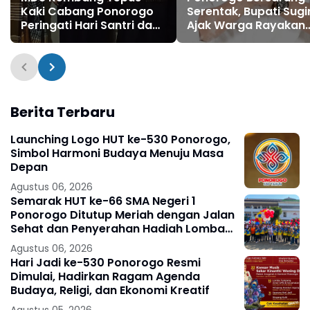
Kaki Cabang Ponorogo
Serentak, Bupati Sugir
Peringati Hari Santri dan
Ajak Warga Rayakan
Maulid Nabi Bersama
Semangat Santri
PSHWTM Ranting
Babadan
Berita Terbaru
Launching Logo HUT ke-530 Ponorogo,
Simbol Harmoni Budaya Menuju Masa
Depan
Agustus 06, 2026
Semarak HUT ke-66 SMA Negeri 1
Ponorogo Ditutup Meriah dengan Jalan
Sehat dan Penyerahan Hadiah Lomba
Ponorogo – Puncak peringatan Hari
Agustus 06, 2026
Ulang
Hari Jadi ke-530 Ponorogo Resmi
Dimulai, Hadirkan Ragam Agenda
Budaya, Religi, dan Ekonomi Kreatif