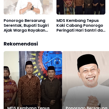
Ponorogo Bersarung
MDS Kembang Tepus
Serentak, Bupati Sugiri
Kaki Cabang Ponorogo
Ajak Warga Rayakan
Peringati Hari Santri dan
Semangat Santri
Maulid Nabi Bersama
PSHWTM Ranting
Rekomendasi
Babadan
MDS Kembang Tepus
Ponorogo Bersarung