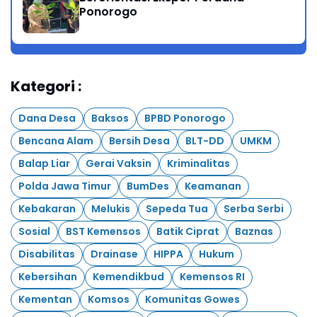
Ponorogo
Kategori :
Dana Desa
Baksos
BPBD Ponorogo
Bencana Alam
Bersih Desa
BLT-DD
UMKM
Balap Liar
Gerai Vaksin
Kriminalitas
Polda Jawa Timur
BumDes
Keamanan
Kebakaran
Melukis
Sepeda Tua
Serba Serbi
Sosial
BST Kemensos
Batik Ciprat
Baznas
Disabilitas
Drainase
HIPPA
Hukum
Kebersihan
Kemendikbud
Kemensos RI
Kementan
Komsos
Komunitas Gowes