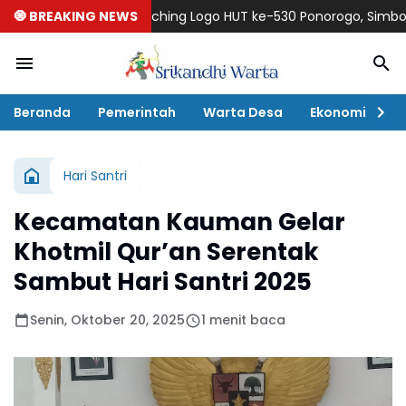
🧿 BREAKING NEWS
Launching Logo HUT ke-530 Ponorogo, Simbol Harmoni B
Beranda
Pemerintah
Warta Desa
Ekonomi
P
Hari Santri
Kecamatan Kauman Gelar
Khotmil Qur’an Serentak
Sambut Hari Santri 2025
Senin, Oktober 20, 2025
1 menit baca