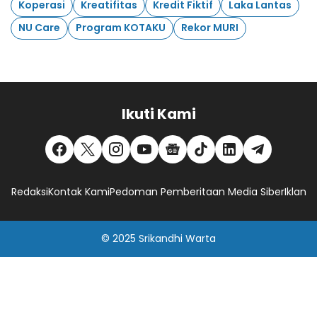
Koperasi
Kreatifitas
Kredit Fiktif
Laka Lantas
NU Care
Program KOTAKU
Rekor MURI
Ikuti Kami
Redaksi
Kontak Kami
Pedoman Pemberitaan Media Siber
Iklan
© 2025
Srikandhi Warta