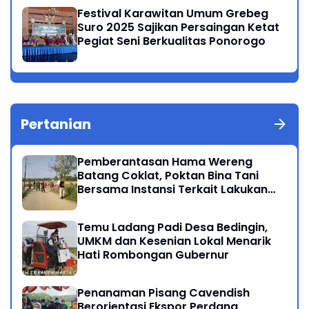
Festival Karawitan Umum Grebeg
Suro 2025 Sajikan Persaingan Ketat
Pegiat Seni Berkualitas Ponorogo
Pertanian
Pemberantasan Hama Wereng
Batang Coklat, Poktan Bina Tani
Bersama Instansi Terkait Lakukan
Penyemprotan di Kecamatan
Kauman
Temu Ladang Padi Desa Bedingin,
UMKM dan Kesenian Lokal Menarik
Hati Rombongan Gubernur
Penanaman Pisang Cavendish
Berorientasi Ekspor Perdana