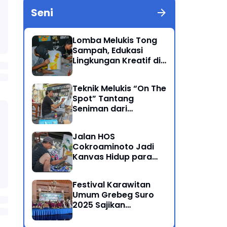
Seni
Lomba Melukis Tong
Sampah, Edukasi
Lingkungan Kreatif di
Grebeg Suro 2025
Ponorogo
Teknik Melukis “On The
Spot” Tantang
Seniman dari
Berbagai Kalangan
Jalan HOS
Cokroaminoto Jadi
Kanvas Hidup para
Seniman
Festival Karawitan
Umum Grebeg Suro
2025 Sajikan
Persaingan Ketat
Pegiat Seni