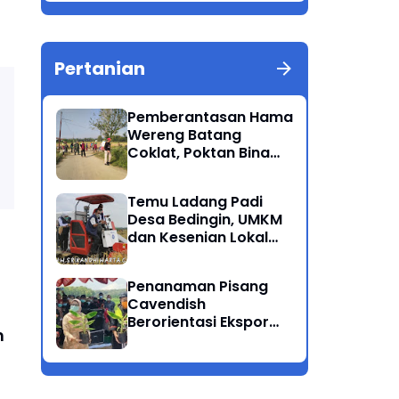
Berkualitas Ponorogo
Pertanian
Pemberantasan Hama
Wereng Batang
Coklat, Poktan Bina
Tani Bersama Instansi
Terkait Lakukan
Temu Ladang Padi
Penyemprotan di
Desa Bedingin, UMKM
Kecamatan Kauman
dan Kesenian Lokal
Menarik Hati
Rombongan Gubernur
Penanaman Pisang
Cavendish
Berorientasi Ekspor
h
Perdana Ponorogo