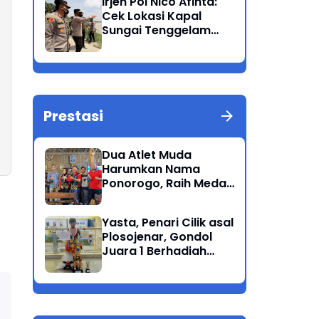
Irjen Pol Nico Afinta:
Bandang
Cek Lokasi Kapal
Sungai Tenggelam
dan turunkan Tim
Pencarian di Rengel
Tuban
Prestasi
Dua Atlet Muda
Harumkan Nama
Ponorogo, Raih Medali
Perunggu di Cabor
Petanque Porprov
Yasta, Penari Cilik asal
Jatim
Plosojenar, Gondol
Juara 1 Berhadiah
Puluhan Juta Pada
Festival Budaya
Nusantara 2025