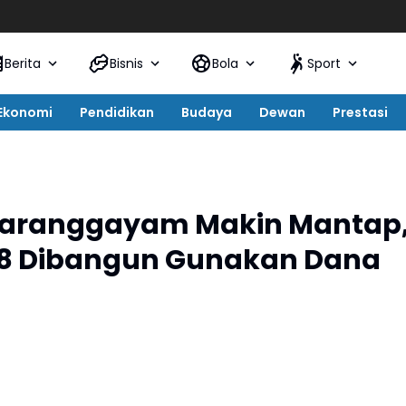
Semarak HUT
Berita
Bisnis
Bola
Sport
Ekonomi
Pendidikan
Budaya
Dewan
Prestasi
 Karanggayam Makin Mantap
 08 Dibangun Gunakan Dana