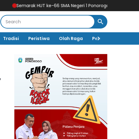
 ke-66 SMA Negeri 1 Ponorogo Ditutup Meriah dengan Jalan Se
Tradisi
Peristiwa
Olah Raga
Pembangunan
K
,