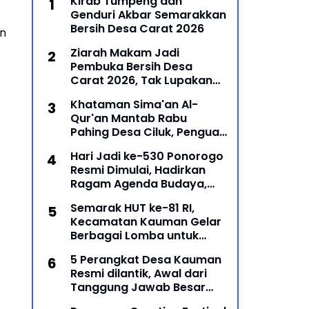
Kirab Tumpeng dan
Genduri Akbar Semarakkan
Bersih Desa Carat 2026
n
Ziarah Makam Jadi
Pembuka Bersih Desa
Carat 2026, Tak Lupakan
Para Leluhur
Khataman Sima'an Al-
Qur'an Mantab Rabu
Pahing Desa Ciluk, Penguat
Syiar Islam dan Persatuan
Hari Jadi ke-530 Ponorogo
Umat di Kecamatan
Resmi Dimulai, Hadirkan
Kauman
Ragam Agenda Budaya,
Religi, dan Ekonomi Kreatif
Semarak HUT ke-81 RI,
Kecamatan Kauman Gelar
Berbagai Lomba untuk
Pererat Persatuan
5 Perangkat Desa Kauman
Masyarakat
Resmi dilantik, Awal dari
Tanggung Jawab Besar
Roda Pemerintahan