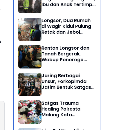
Ibu dan Anak Tertimpa
p
Batu Besar
Longsor, Dua Rumah
di Wagir Kidul Pulung
Retak dan Jebol
Akibat Hujan
.
Semalaman
Rentan Longsor dan
Tanah Bergerak,
Wabup Ponorogo
Bersama Inkait dirikan
Dapur Umum di
Jaring Berbagai
Pengungsian
Unsur, Forkopimda
Jatim Bentuk Satgas
Penanganan Bencana
Banjir Bandang di Batu
Satgas Trauma
Healing Polresta
Malang Kota
Dampingi Psikologi
Korban Banjir