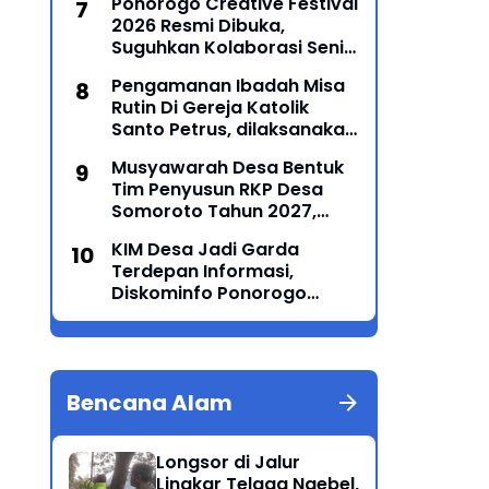
Ponorogo Creative Festival
2026 Resmi Dibuka,
Suguhkan Kolaborasi Seni
Tradisi dan Modern yang
Pengamanan Ibadah Misa
Memukau
Rutin Di Gereja Katolik
Santo Petrus, dilaksanakan
Polsek Sampung
Musyawarah Desa Bentuk
Tim Penyusun RKP Desa
Somoroto Tahun 2027,
Wujudkan Perencanaan
KIM Desa Jadi Garda
Partisipatif
Terdepan Informasi,
Diskominfo Ponorogo
Perkuat Kemampuan
Jurnalistik dan Literasi
Digital
Bencana Alam
Longsor di Jalur
Lingkar Telaga Ngebel,