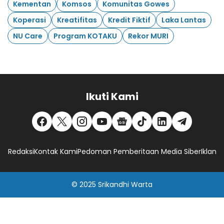
Kementan
Komsos
Komunitas Gowes
Koperasi
Kreatifitas
Kredit Fiktif
Laka Lantas
NU Care
Program KOTAKU
Rekor MURI
Ikuti Kami
Redaksi
Kontak Kami
Pedoman Pemberitaan Media Siber
Iklan
© 2025
Srikandhi Warta