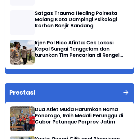
Satgas Trauma Healing Polresta
Malang Kota Dampingi Psikologi
Korban Banjir Bandang
Irjen Pol Nico Afinta: Cek Lokasi
Kapal Sungai Tenggelam dan
turunkan Tim Pencarian di Rengel
Tuban
Prestasi
Dua Atlet Muda Harumkan Nama
Ponorogo, Raih Medali Perunggu di
Cabor Petanque Porprov Jatim
Yasta, Penari Cilik asal Plosojenar,