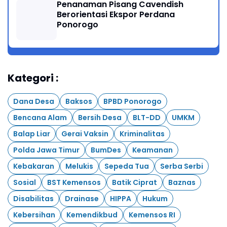
Penanaman Pisang Cavendish
Berorientasi Ekspor Perdana
Ponorogo
Kategori :
Dana Desa
Baksos
BPBD Ponorogo
Bencana Alam
Bersih Desa
BLT-DD
UMKM
Balap Liar
Gerai Vaksin
Kriminalitas
Polda Jawa Timur
BumDes
Keamanan
Kebakaran
Melukis
Sepeda Tua
Serba Serbi
Sosial
BST Kemensos
Batik Ciprat
Baznas
Disabilitas
Drainase
HIPPA
Hukum
Kebersihan
Kemendikbud
Kemensos RI