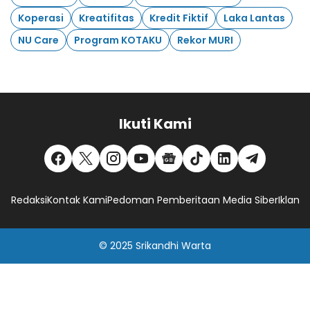
Koperasi
Kreatifitas
Kredit Fiktif
Laka Lantas
NU Care
Program KOTAKU
Rekor MURI
Ikuti Kami
Redaksi
Kontak Kami
Pedoman Pemberitaan Media Siber
Iklan
© 2025
Srikandhi Warta