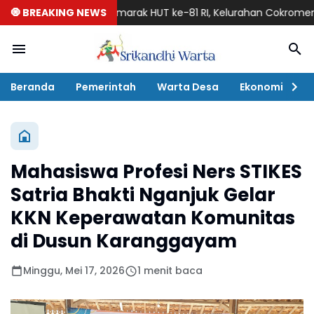
🧿 BREAKING NEWS
Semarak HUT ke-81 RI, Kelurahan Cokromenggalan Ge
Beranda
Pemerintah
Warta Desa
Ekonomi
P
Mahasiswa Profesi Ners STIKES
Satria Bhakti Nganjuk Gelar
KKN Keperawatan Komunitas
di Dusun Karanggayam
Minggu, Mei 17, 2026
1 menit baca