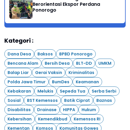
Berorientasi Ekspor Perdana
Ponorogo
Kategori :
Dana Desa
Baksos
BPBD Ponorogo
Bencana Alam
Bersih Desa
BLT-DD
UMKM
Balap Liar
Gerai Vaksin
Kriminalitas
Polda Jawa Timur
BumDes
Keamanan
Kebakaran
Melukis
Sepeda Tua
Serba Serbi
Sosial
BST Kemensos
Batik Ciprat
Baznas
Disabilitas
Drainase
HIPPA
Hukum
Kebersihan
Kemendikbud
Kemensos RI
Kementan
Komsos
Komunitas Gowes