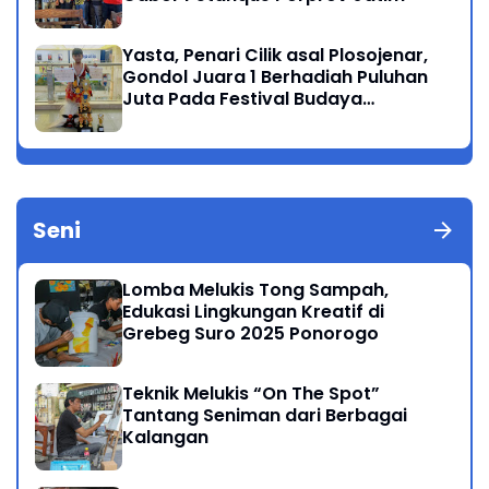
Yasta, Penari Cilik asal Plosojenar,
Gondol Juara 1 Berhadiah Puluhan
Juta Pada Festival Budaya
Nusantara 2025
Seni
Lomba Melukis Tong Sampah,
Edukasi Lingkungan Kreatif di
Grebeg Suro 2025 Ponorogo
Teknik Melukis “On The Spot”
Tantang Seniman dari Berbagai
Kalangan