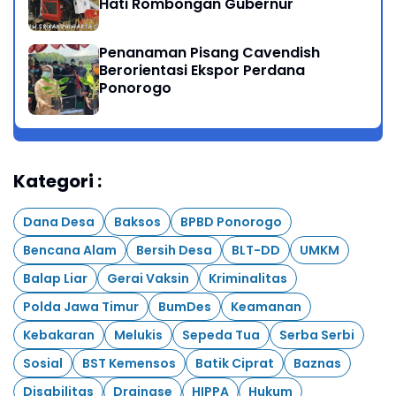
Hati Rombongan Gubernur
Penanaman Pisang Cavendish
Berorientasi Ekspor Perdana
Ponorogo
Kategori :
Dana Desa
Baksos
BPBD Ponorogo
Bencana Alam
Bersih Desa
BLT-DD
UMKM
Balap Liar
Gerai Vaksin
Kriminalitas
Polda Jawa Timur
BumDes
Keamanan
Kebakaran
Melukis
Sepeda Tua
Serba Serbi
Sosial
BST Kemensos
Batik Ciprat
Baznas
Disabilitas
Drainase
HIPPA
Hukum