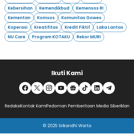
Kebersihan
Kemendikbud
Kemensos RI
Kementan
Komsos
Komunitas Gowes
Koperasi
Kreatifitas
Kredit Fiktif
Laka Lantas
NU Care
Program KOTAKU
Rekor MURI
Ikuti Kami
Redaksi
Kontak Kami
Pedoman Pemberitaan Media Siber
Iklan
© 2025
Srikandhi Warta