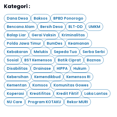
Kategori :
Dana Desa
Baksos
BPBD Ponorogo
Bencana Alam
Bersih Desa
BLT-DD
UMKM
Balap Liar
Gerai Vaksin
Kriminalitas
Polda Jawa Timur
BumDes
Keamanan
Kebakaran
Melukis
Sepeda Tua
Serba Serbi
Sosial
BST Kemensos
Batik Ciprat
Baznas
Disabilitas
Drainase
HIPPA
Hukum
Kebersihan
Kemendikbud
Kemensos RI
Kementan
Komsos
Komunitas Gowes
Koperasi
Kreatifitas
Kredit Fiktif
Laka Lantas
NU Care
Program KOTAKU
Rekor MURI