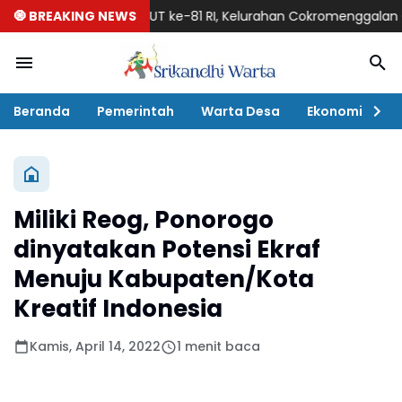
Semarak HUT ke-81 RI, Kelurahan Cokromenggalan Gelar Lomb
🧿 BREAKING NEWS
Beranda
Pemerintah
Warta Desa
Ekonomi
P
Miliki Reog, Ponorogo
dinyatakan Potensi Ekraf
Menuju Kabupaten/Kota
Kreatif Indonesia
Kamis, April 14, 2022
1 menit baca