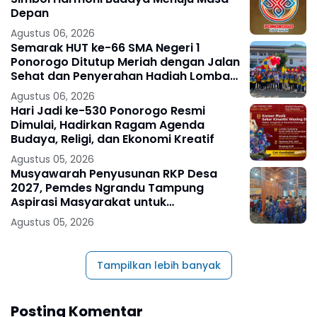
Depan
Agustus 06, 2026
Semarak HUT ke-66 SMA Negeri 1
Ponorogo Ditutup Meriah dengan Jalan
Sehat dan Penyerahan Hadiah Lomba
Ponorogo – Puncak peringatan Hari
Agustus 06, 2026
Ulang
Hari Jadi ke-530 Ponorogo Resmi
Dimulai, Hadirkan Ragam Agenda
Budaya, Religi, dan Ekonomi Kreatif
Agustus 05, 2026
Musyawarah Penyusunan RKP Desa
2027, Pemdes Ngrandu Tampung
Aspirasi Masyarakat untuk
Pembangunan Berkelanjutan
Agustus 05, 2026
Tampilkan lebih banyak
Posting Komentar