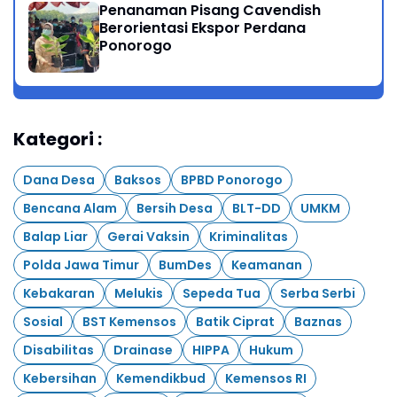
Penanaman Pisang Cavendish
Berorientasi Ekspor Perdana
Ponorogo
Kategori :
Dana Desa
Baksos
BPBD Ponorogo
Bencana Alam
Bersih Desa
BLT-DD
UMKM
Balap Liar
Gerai Vaksin
Kriminalitas
Polda Jawa Timur
BumDes
Keamanan
Kebakaran
Melukis
Sepeda Tua
Serba Serbi
Sosial
BST Kemensos
Batik Ciprat
Baznas
Disabilitas
Drainase
HIPPA
Hukum
Kebersihan
Kemendikbud
Kemensos RI