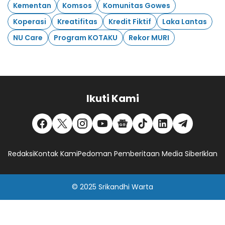
Kementan
Komsos
Komunitas Gowes
Koperasi
Kreatifitas
Kredit Fiktif
Laka Lantas
NU Care
Program KOTAKU
Rekor MURI
Ikuti Kami
Redaksi
Kontak Kami
Pedoman Pemberitaan Media Siber
Iklan
© 2025
Srikandhi Warta