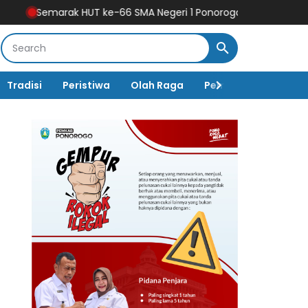
HUT ke-66 SMA Negeri 1 Ponorogo Ditutup Meriah dengan Jalan
Tradisi
Peristiwa
Olah Raga
Pembangunan
K