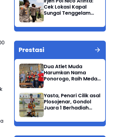
Irjen Pol Nico Afinta:
Bandang
Cek Lokasi Kapal
Sungai Tenggelam
dan turunkan Tim
Pencarian di Rengel
Tuban
500
Prestasi
Dua Atlet Muda
Harumkan Nama
Ponorogo, Raih Medali
Perunggu di Cabor
k
Petanque Porprov
Yasta, Penari Cilik asal
Jatim
Plosojenar, Gondol
Juara 1 Berhadiah
Puluhan Juta Pada
Festival Budaya
ka
Nusantara 2025