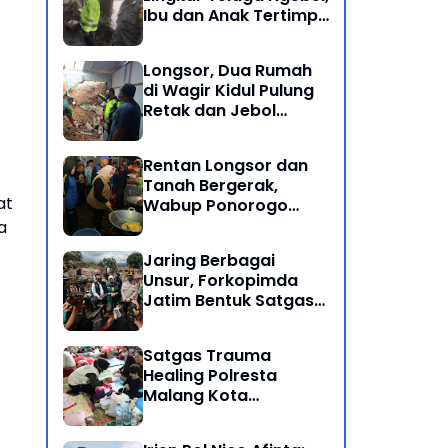
Ibu dan Anak Tertimpa
Batu Besar
Longsor, Dua Rumah
di Wagir Kidul Pulung
Retak dan Jebol
Akibat Hujan
Semalaman
Rentan Longsor dan
Tanah Bergerak,
at
Wabup Ponorogo
Bersama Inkait dirikan
a
Dapur Umum di
Jaring Berbagai
Pengungsian
Unsur, Forkopimda
Jatim Bentuk Satgas
Penanganan Bencana
Banjir Bandang di Batu
Satgas Trauma
Healing Polresta
Malang Kota
Dampingi Psikologi
Korban Banjir