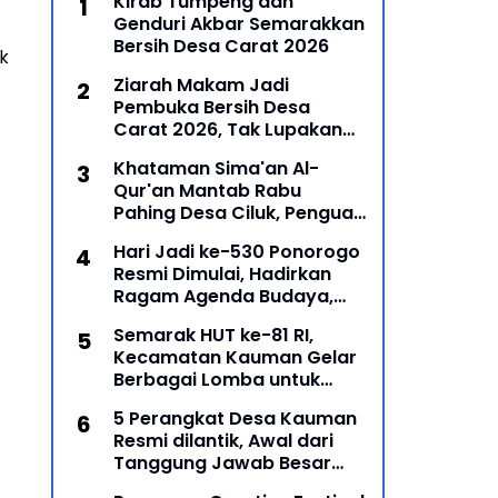
Kirab Tumpeng dan
Genduri Akbar Semarakkan
Bersih Desa Carat 2026
k
Ziarah Makam Jadi
Pembuka Bersih Desa
Carat 2026, Tak Lupakan
Para Leluhur
Khataman Sima'an Al-
Qur'an Mantab Rabu
Pahing Desa Ciluk, Penguat
Syiar Islam dan Persatuan
Hari Jadi ke-530 Ponorogo
Umat di Kecamatan
Resmi Dimulai, Hadirkan
Kauman
Ragam Agenda Budaya,
Religi, dan Ekonomi Kreatif
Semarak HUT ke-81 RI,
Kecamatan Kauman Gelar
Berbagai Lomba untuk
Pererat Persatuan
5 Perangkat Desa Kauman
Masyarakat
Resmi dilantik, Awal dari
Tanggung Jawab Besar
Roda Pemerintahan