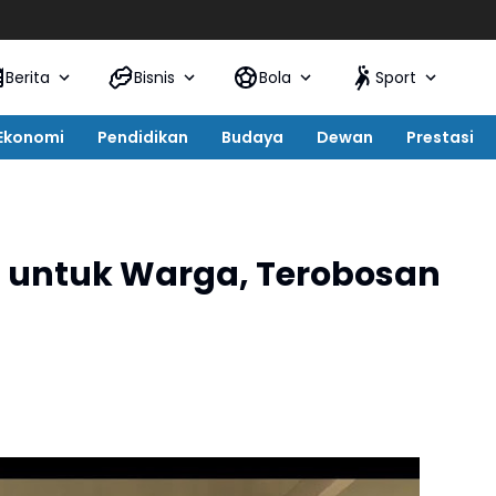
Semarak 
Berita
Bisnis
Bola
Sport
Ekonomi
Pendidikan
Budaya
Dewan
Prestasi
 untuk Warga, Terobosan