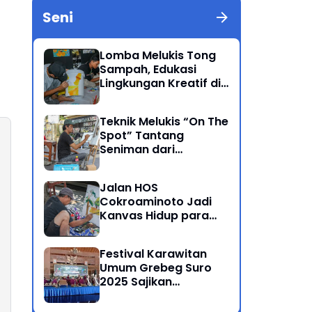
Seni
Lomba Melukis Tong
Sampah, Edukasi
Lingkungan Kreatif di
Grebeg Suro 2025
Ponorogo
Teknik Melukis “On The
Spot” Tantang
Seniman dari
Berbagai Kalangan
Jalan HOS
Cokroaminoto Jadi
Kanvas Hidup para
Seniman
Festival Karawitan
Umum Grebeg Suro
2025 Sajikan
Persaingan Ketat
Pegiat Seni