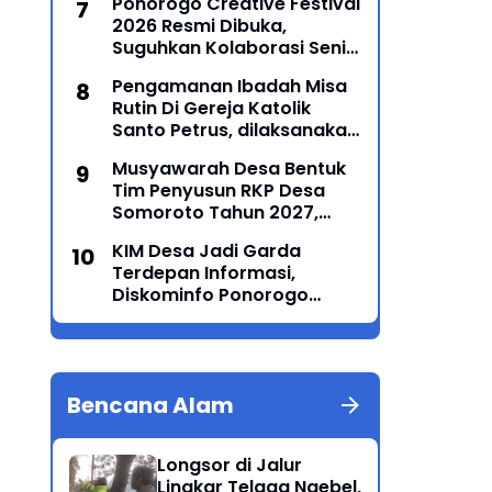
Ponorogo Creative Festival
2026 Resmi Dibuka,
Suguhkan Kolaborasi Seni
Tradisi dan Modern yang
Pengamanan Ibadah Misa
Memukau
Rutin Di Gereja Katolik
Santo Petrus, dilaksanakan
Polsek Sampung
Musyawarah Desa Bentuk
Tim Penyusun RKP Desa
Somoroto Tahun 2027,
Wujudkan Perencanaan
KIM Desa Jadi Garda
Partisipatif
Terdepan Informasi,
Diskominfo Ponorogo
Perkuat Kemampuan
Jurnalistik dan Literasi
Digital
Bencana Alam
Longsor di Jalur
Lingkar Telaga Ngebel,