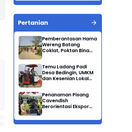
Berkualitas Ponorogo
Pertanian
Pemberantasan Hama
Wereng Batang
Coklat, Poktan Bina
Tani Bersama Instansi
Terkait Lakukan
Temu Ladang Padi
Penyemprotan di
Desa Bedingin, UMKM
Kecamatan Kauman
dan Kesenian Lokal
Menarik Hati
Rombongan Gubernur
Penanaman Pisang
Cavendish
Berorientasi Ekspor
Perdana Ponorogo