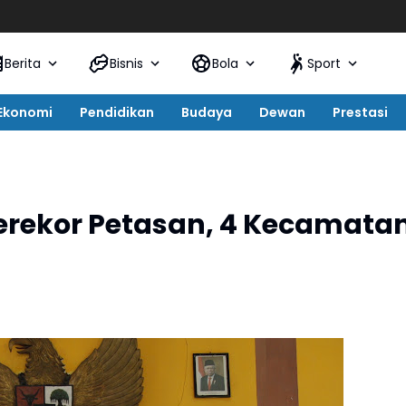
Berita
Bisnis
Bola
Sport
Ekonomi
Pendidikan
Budaya
Dewan
Prestasi
erekor Petasan, 4 Kecamata