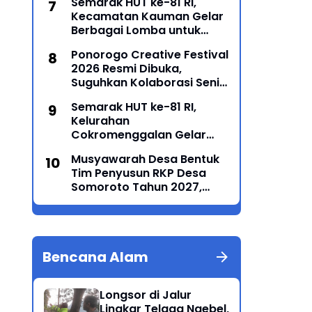
Semarak HUT ke-81 RI,
Kecamatan Kauman Gelar
Berbagai Lomba untuk
Pererat Persatuan
Ponorogo Creative Festival
Masyarakat
2026 Resmi Dibuka,
Suguhkan Kolaborasi Seni
Tradisi dan Modern yang
Semarak HUT ke-81 RI,
Memukau
Kelurahan
Cokromenggalan Gelar
Lomba Karaoke
Musyawarah Desa Bentuk
Tim Penyusun RKP Desa
Somoroto Tahun 2027,
Wujudkan Perencanaan
Partisipatif
Bencana Alam
Longsor di Jalur
Lingkar Telaga Ngebel,