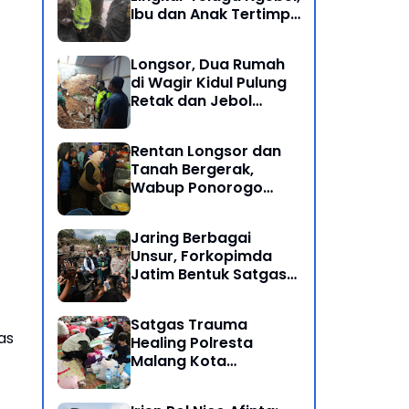
Ibu dan Anak Tertimpa
Batu Besar
Longsor, Dua Rumah
di Wagir Kidul Pulung
Retak dan Jebol
Akibat Hujan
Semalaman
Rentan Longsor dan
Tanah Bergerak,
Wabup Ponorogo
Bersama Inkait dirikan
Dapur Umum di
Jaring Berbagai
Pengungsian
Unsur, Forkopimda
Jatim Bentuk Satgas
Penanganan Bencana
Banjir Bandang di Batu
Satgas Trauma
as
Healing Polresta
Malang Kota
Dampingi Psikologi
Korban Banjir