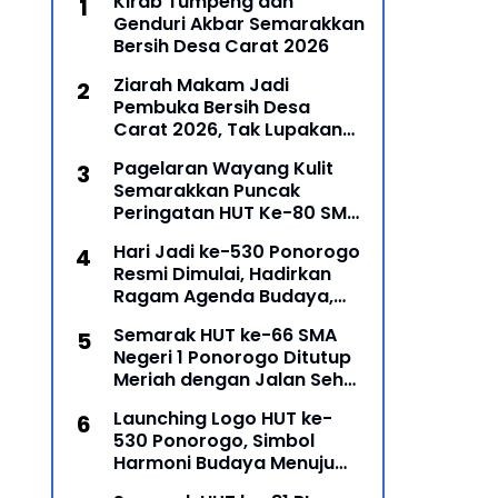
Kirab Tumpeng dan
Genduri Akbar Semarakkan
Bersih Desa Carat 2026
Ziarah Makam Jadi
Pembuka Bersih Desa
Carat 2026, Tak Lupakan
Para Leluhur
Pagelaran Wayang Kulit
Semarakkan Puncak
Peringatan HUT Ke-80 SMP
Negeri 1 Ponorogo
Hari Jadi ke-530 Ponorogo
Resmi Dimulai, Hadirkan
Ragam Agenda Budaya,
Religi, dan Ekonomi Kreatif
Semarak HUT ke-66 SMA
Negeri 1 Ponorogo Ditutup
Meriah dengan Jalan Sehat
dan Penyerahan Hadiah
Launching Logo HUT ke-
Lomba Ponorogo – Puncak
530 Ponorogo, Simbol
peringatan Hari Ulang
Harmoni Budaya Menuju
Masa Depan