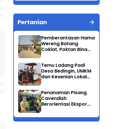
Berkualitas Ponorogo
Pertanian
Pemberantasan Hama
Wereng Batang
Coklat, Poktan Bina
Tani Bersama Instansi
Terkait Lakukan
Temu Ladang Padi
Penyemprotan di
Desa Bedingin, UMKM
Kecamatan Kauman
dan Kesenian Lokal
Menarik Hati
Rombongan Gubernur
Penanaman Pisang
Cavendish
Berorientasi Ekspor
Perdana Ponorogo