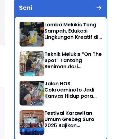
Seni
Lomba Melukis Tong
Sampah, Edukasi
Lingkungan Kreatif di
Grebeg Suro 2025
Ponorogo
Teknik Melukis “On The
Spot” Tantang
Seniman dari
Berbagai Kalangan
Jalan HOS
Cokroaminoto Jadi
Kanvas Hidup para
Seniman
Festival Karawitan
Umum Grebeg Suro
2025 Sajikan
Persaingan Ketat
Pegiat Seni