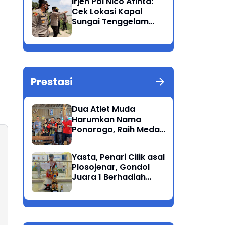
Irjen Pol Nico Afinta:
Bandang
Cek Lokasi Kapal
Sungai Tenggelam
dan turunkan Tim
Pencarian di Rengel
Tuban
Prestasi
Dua Atlet Muda
Harumkan Nama
Ponorogo, Raih Medali
Perunggu di Cabor
Petanque Porprov
Yasta, Penari Cilik asal
Jatim
Plosojenar, Gondol
Juara 1 Berhadiah
Puluhan Juta Pada
Festival Budaya
Nusantara 2025