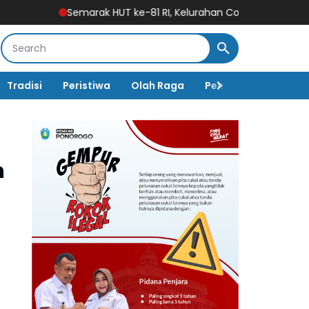
Semarak HUT ke-81 RI, Kelurahan Cokromenggalan Gelar Lomba 
Tradisi
Peristiwa
Olah Raga
Pembangunan
K
n