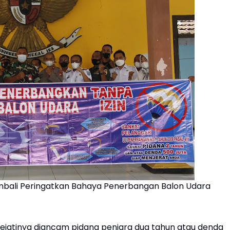
embali Peringatkan Bahaya Penerbangan Balon Udara
ejatinya diancam pidana penjara dua tahun atau denda