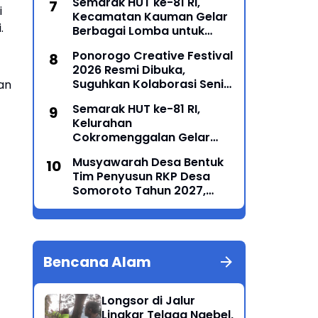
Semarak HUT ke-81 RI,
i
Kecamatan Kauman Gelar
.
Berbagai Lomba untuk
Pererat Persatuan
Ponorogo Creative Festival
Masyarakat
2026 Resmi Dibuka,
Suguhkan Kolaborasi Seni
an
Tradisi dan Modern yang
Semarak HUT ke-81 RI,
Memukau
Kelurahan
Cokromenggalan Gelar
Lomba Karaoke
Musyawarah Desa Bentuk
Tim Penyusun RKP Desa
Somoroto Tahun 2027,
Wujudkan Perencanaan
Partisipatif
Bencana Alam
Longsor di Jalur
Lingkar Telaga Ngebel,