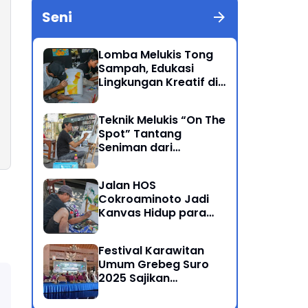
Seni
Lomba Melukis Tong
Sampah, Edukasi
Lingkungan Kreatif di
Grebeg Suro 2025
Ponorogo
Teknik Melukis “On The
Spot” Tantang
Seniman dari
Berbagai Kalangan
Jalan HOS
Cokroaminoto Jadi
Kanvas Hidup para
Seniman
Festival Karawitan
Umum Grebeg Suro
2025 Sajikan
Persaingan Ketat
Pegiat Seni