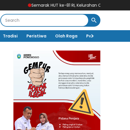
Semarak HUT ke-81 RI, Kelurahan Cokromenggalan Gelar Lom
Tradisi
Peristiwa
Olah Raga
Pembangunan
K