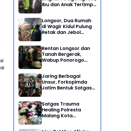
Ibu dan Anak Tertimpa
Batu Besar
Longsor, Dua Rumah
di Wagir Kidul Pulung
Retak dan Jebol
Akibat Hujan
Semalaman
Rentan Longsor dan
Tanah Bergerak,
Wabup Ponorogo
si
Bersama Inkait dirikan
ai
Dapur Umum di
Jaring Berbagai
Pengungsian
Unsur, Forkopimda
Jatim Bentuk Satgas
Penanganan Bencana
Banjir Bandang di Batu
Satgas Trauma
Healing Polresta
Malang Kota
Dampingi Psikologi
Korban Banjir