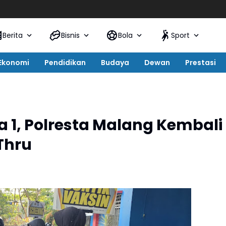
Berita
Bisnis
Bola
Sport
Ekonomi
Pendidikan
Budaya
Dewan
Prestasi
 1, Polresta Malang Kembali
 Thru