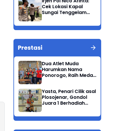
Irjen Pol Nico Afinta:
Bandang
Cek Lokasi Kapal
Sungai Tenggelam
dan turunkan Tim
Pencarian di Rengel
Tuban
Prestasi
Dua Atlet Muda
Harumkan Nama
Ponorogo, Raih Medali
Perunggu di Cabor
Petanque Porprov
Yasta, Penari Cilik asal
Jatim
Plosojenar, Gondol
Juara 1 Berhadiah
Puluhan Juta Pada
Festival Budaya
Nusantara 2025