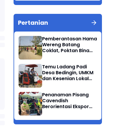
Berkualitas Ponorogo
Pertanian
Pemberantasan Hama
Wereng Batang
Coklat, Poktan Bina
Tani Bersama Instansi
Terkait Lakukan
Temu Ladang Padi
Penyemprotan di
Desa Bedingin, UMKM
Kecamatan Kauman
dan Kesenian Lokal
Menarik Hati
Rombongan Gubernur
Penanaman Pisang
Cavendish
Berorientasi Ekspor
Perdana Ponorogo