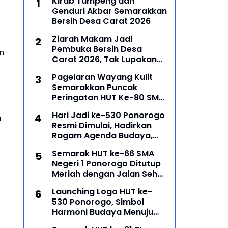
Kirab Tumpeng dan
Genduri Akbar Semarakkan
Bersih Desa Carat 2026
Ziarah Makam Jadi
Pembuka Bersih Desa
n
Carat 2026, Tak Lupakan
Para Leluhur
Pagelaran Wayang Kulit
Semarakkan Puncak
Peringatan HUT Ke-80 SMP
Negeri 1 Ponorogo
Hari Jadi ke-530 Ponorogo
n
Resmi Dimulai, Hadirkan
Ragam Agenda Budaya,
Religi, dan Ekonomi Kreatif
Semarak HUT ke-66 SMA
Negeri 1 Ponorogo Ditutup
Meriah dengan Jalan Sehat
dan Penyerahan Hadiah
Launching Logo HUT ke-
Lomba Ponorogo – Puncak
530 Ponorogo, Simbol
peringatan Hari Ulang
Harmoni Budaya Menuju
Masa Depan