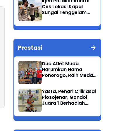
Irjen Pol Nico Afinta:
Bandang
Cek Lokasi Kapal
Sungai Tenggelam
dan turunkan Tim
Pencarian di Rengel
Tuban
Prestasi
Dua Atlet Muda
Harumkan Nama
Ponorogo, Raih Medali
Perunggu di Cabor
Petanque Porprov
Yasta, Penari Cilik asal
Jatim
Plosojenar, Gondol
Juara 1 Berhadiah
Puluhan Juta Pada
Festival Budaya
Nusantara 2025