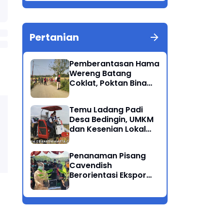
Berkualitas Ponorogo
Pertanian
Pemberantasan Hama
Wereng Batang
Coklat, Poktan Bina
Tani Bersama Instansi
Terkait Lakukan
Temu Ladang Padi
Penyemprotan di
Desa Bedingin, UMKM
Kecamatan Kauman
dan Kesenian Lokal
Menarik Hati
Rombongan Gubernur
Penanaman Pisang
Cavendish
Berorientasi Ekspor
Perdana Ponorogo