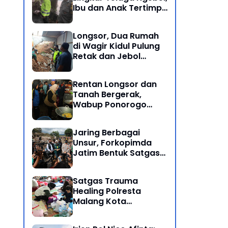
Ibu dan Anak Tertimpa
Batu Besar
Longsor, Dua Rumah
di Wagir Kidul Pulung
Retak dan Jebol
Akibat Hujan
Semalaman
Rentan Longsor dan
Tanah Bergerak,
Wabup Ponorogo
Bersama Inkait dirikan
Dapur Umum di
Jaring Berbagai
Pengungsian
Unsur, Forkopimda
Jatim Bentuk Satgas
Penanganan Bencana
Banjir Bandang di Batu
Satgas Trauma
Healing Polresta
Malang Kota
Dampingi Psikologi
Korban Banjir