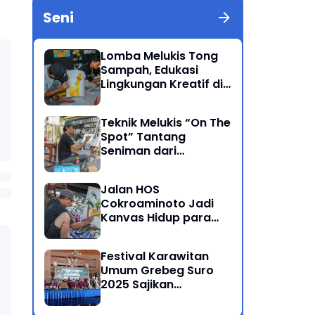
Seni
Lomba Melukis Tong
Sampah, Edukasi
Lingkungan Kreatif di
Grebeg Suro 2025
Ponorogo
Teknik Melukis “On The
Spot” Tantang
Seniman dari
Berbagai Kalangan
Jalan HOS
Cokroaminoto Jadi
Kanvas Hidup para
Seniman
Festival Karawitan
Umum Grebeg Suro
2025 Sajikan
Persaingan Ketat
Pegiat Seni