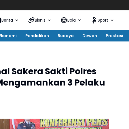
Pag
Berita
Bisnis
Bola
Sport
Ekonomi
Pendidikan
Budaya
Dewan
Prestasi
l Sakera Sakti Polres
 Mengamankan 3 Pelaku