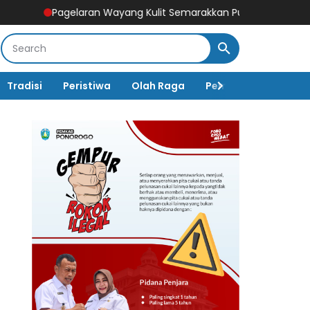
elaran Wayang Kulit Semarakkan Puncak Peringatan HUT Ke-80 
Tradisi
Peristiwa
Olah Raga
Pembangunan
K