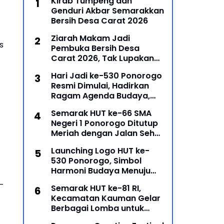
Kirab Tumpeng dan
Genduri Akbar Semarakkan
Bersih Desa Carat 2026
Ziarah Makam Jadi
s
Pembuka Bersih Desa
Carat 2026, Tak Lupakan
Para Leluhur
Hari Jadi ke-530 Ponorogo
Resmi Dimulai, Hadirkan
Ragam Agenda Budaya,
Religi, dan Ekonomi Kreatif
Semarak HUT ke-66 SMA
Negeri 1 Ponorogo Ditutup
Meriah dengan Jalan Sehat
dan Penyerahan Hadiah
Launching Logo HUT ke-
Lomba Ponorogo – Puncak
530 Ponorogo, Simbol
peringatan Hari Ulang
Harmoni Budaya Menuju
Masa Depan
–
Semarak HUT ke-81 RI,
Kecamatan Kauman Gelar
Berbagai Lomba untuk
Pererat Persatuan