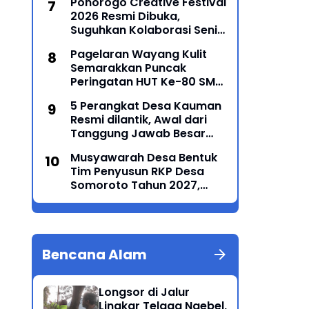
Ponorogo Creative Festival
Masyarakat
2026 Resmi Dibuka,
Suguhkan Kolaborasi Seni
Tradisi dan Modern yang
Pagelaran Wayang Kulit
Memukau
Semarakkan Puncak
Peringatan HUT Ke-80 SMP
Negeri 1 Ponorogo
5 Perangkat Desa Kauman
Resmi dilantik, Awal dari
Tanggung Jawab Besar
Roda Pemerintahan
Musyawarah Desa Bentuk
Tim Penyusun RKP Desa
Somoroto Tahun 2027,
Wujudkan Perencanaan
Partisipatif
Bencana Alam
Longsor di Jalur
Lingkar Telaga Ngebel,