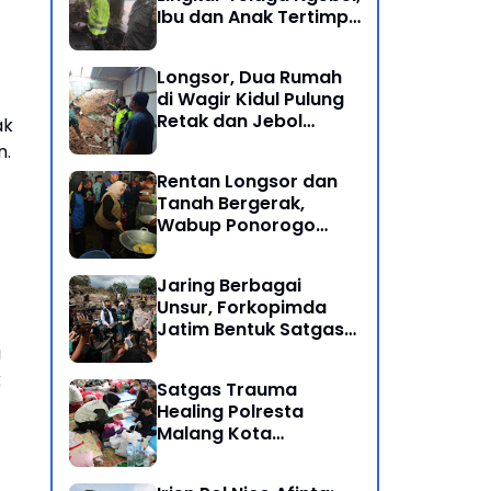
Ibu dan Anak Tertimpa
Batu Besar
Longsor, Dua Rumah
di Wagir Kidul Pulung
Retak dan Jebol
ak
Akibat Hujan
n.
Semalaman
Rentan Longsor dan
Tanah Bergerak,
Wabup Ponorogo
Bersama Inkait dirikan
Dapur Umum di
Jaring Berbagai
Pengungsian
Unsur, Forkopimda
Jatim Bentuk Satgas
Penanganan Bencana
a
Banjir Bandang di Batu
k
Satgas Trauma
Healing Polresta
Malang Kota
Dampingi Psikologi
Korban Banjir