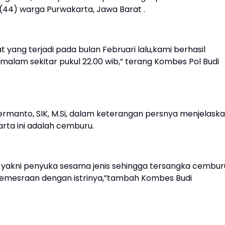
(44) warga Purwakarta, Jawa Barat .
ang terjadi pada bulan Februari lalu,kami berhasil
lam sekitar pukul 22.00 wib,” terang Kombes Pol Budi
ermanto, SIK, M.Si, dalam keterangan persnya menjelask
rta ini adalah cemburu.
 yakni penyuka sesama jenis sehingga tersangka cembur
emesraan dengan istrinya,”tambah Kombes Budi