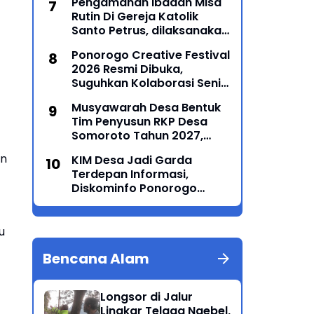
Pengamanan Ibadah Misa
Rutin Di Gereja Katolik
Santo Petrus, dilaksanakan
Polsek Sampung
Ponorogo Creative Festival
2026 Resmi Dibuka,
Suguhkan Kolaborasi Seni
Tradisi dan Modern yang
Musyawarah Desa Bentuk
Memukau
Tim Penyusun RKP Desa
Somoroto Tahun 2027,
Wujudkan Perencanaan
an
KIM Desa Jadi Garda
Partisipatif
Terdepan Informasi,
Diskominfo Ponorogo
Perkuat Kemampuan
Jurnalistik dan Literasi
Digital
u
Bencana Alam
Longsor di Jalur
Lingkar Telaga Ngebel,