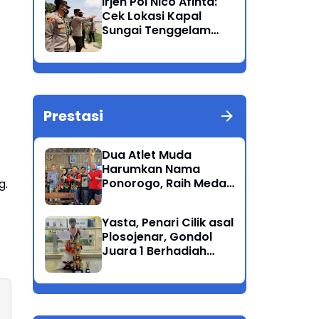
Irjen Pol Nico Afinta:
Bandang
Cek Lokasi Kapal
Sungai Tenggelam
dan turunkan Tim
Pencarian di Rengel
Tuban
Prestasi
Dua Atlet Muda
Harumkan Nama
Ponorogo, Raih Medali
g.
Perunggu di Cabor
Petanque Porprov
Yasta, Penari Cilik asal
Jatim
Plosojenar, Gondol
Juara 1 Berhadiah
Puluhan Juta Pada
Festival Budaya
Nusantara 2025