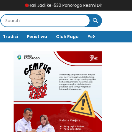
Hari Jadi ke-530 Ponorogo Resmi Dimulai, Hadirkan Ragam Agend
Tradisi
Peristiwa
Olah Raga
Pembangunan
K