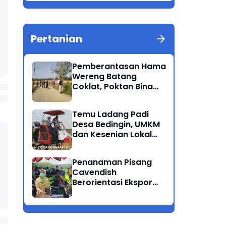
Berkualitas Ponorogo
Pertanian
Pemberantasan Hama
Wereng Batang
Coklat, Poktan Bina
Tani Bersama Instansi
Terkait Lakukan
Temu Ladang Padi
Penyemprotan di
Desa Bedingin, UMKM
Kecamatan Kauman
dan Kesenian Lokal
Menarik Hati
Rombongan Gubernur
Penanaman Pisang
Cavendish
Berorientasi Ekspor
Perdana Ponorogo