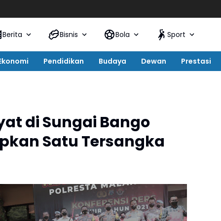
Berita
Bisnis
Bola
Sport
Ekonomi
Pendidikan
Budaya
Dewan
Prestasi
at di Sungai Bango
tapkan Satu Tersangka