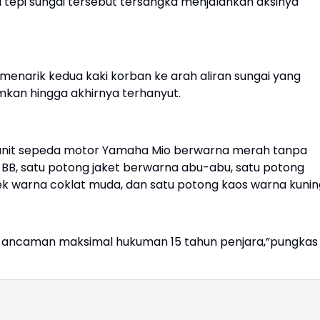
 di tepi sungai tersebut tersangka menjalankan aksinya
enarik kedua kaki korban ke arah aliran sungai yang
mkan hingga akhirnya terhanyut.
 unit sepeda motor Yamaha Mio berwarna merah tanpa
 BB, satu potong jaket berwarna abu-abu, satu potong
k warna coklat muda, dan satu potong kaos warna kunin
n ancaman maksimal hukuman 15 tahun penjara,”pungkas