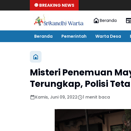
🧿 BREAKING NEWS
Beranda
Beranda
Pemerintah
Warta Desa
Misteri Penemuan May
Terungkap, Polisi Te
Kamis, Juni 09, 2022
1 menit baca