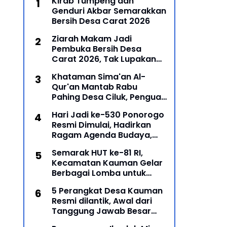
Kirab Tumpeng dan
Genduri Akbar Semarakkan
Bersih Desa Carat 2026
Ziarah Makam Jadi
Pembuka Bersih Desa
Carat 2026, Tak Lupakan
Para Leluhur
Khataman Sima'an Al-
Qur'an Mantab Rabu
Pahing Desa Ciluk, Penguat
Syiar Islam dan Persatuan
Hari Jadi ke-530 Ponorogo
Umat di Kecamatan
Resmi Dimulai, Hadirkan
Kauman
Ragam Agenda Budaya,
Religi, dan Ekonomi Kreatif
Semarak HUT ke-81 RI,
Kecamatan Kauman Gelar
Berbagai Lomba untuk
Pererat Persatuan
5 Perangkat Desa Kauman
Masyarakat
Resmi dilantik, Awal dari
Tanggung Jawab Besar
Roda Pemerintahan