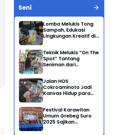
Seni
Lomba Melukis Tong
Sampah, Edukasi
Lingkungan Kreatif di
Grebeg Suro 2025
Ponorogo
Teknik Melukis “On The
Spot” Tantang
Seniman dari
Berbagai Kalangan
Jalan HOS
Cokroaminoto Jadi
Kanvas Hidup para
Seniman
Festival Karawitan
Umum Grebeg Suro
2025 Sajikan
Persaingan Ketat
Pegiat Seni