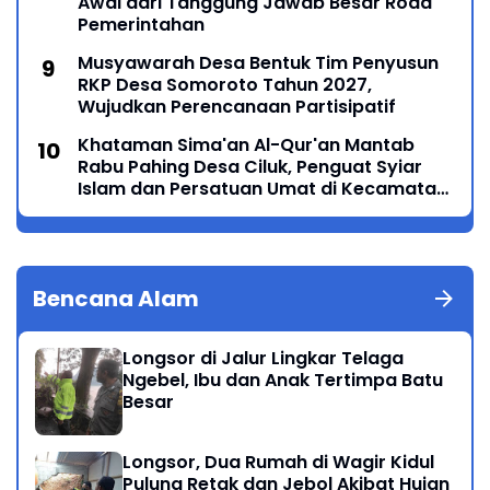
Awal dari Tanggung Jawab Besar Roda
Pemerintahan
Musyawarah Desa Bentuk Tim Penyusun
RKP Desa Somoroto Tahun 2027,
Wujudkan Perencanaan Partisipatif
Khataman Sima'an Al-Qur'an Mantab
Rabu Pahing Desa Ciluk, Penguat Syiar
Islam dan Persatuan Umat di Kecamatan
Kauman
Bencana Alam
Longsor di Jalur Lingkar Telaga
Ngebel, Ibu dan Anak Tertimpa Batu
Besar
Longsor, Dua Rumah di Wagir Kidul
Pulung Retak dan Jebol Akibat Hujan