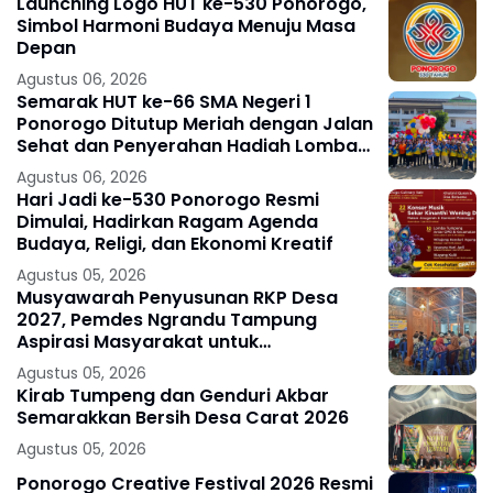
Launching Logo HUT ke-530 Ponorogo,
Simbol Harmoni Budaya Menuju Masa
Depan
Agustus 06, 2026
Semarak HUT ke-66 SMA Negeri 1
Ponorogo Ditutup Meriah dengan Jalan
Sehat dan Penyerahan Hadiah Lomba
Ponorogo – Puncak peringatan Hari
Agustus 06, 2026
Ulang
Hari Jadi ke-530 Ponorogo Resmi
Dimulai, Hadirkan Ragam Agenda
Budaya, Religi, dan Ekonomi Kreatif
Agustus 05, 2026
Musyawarah Penyusunan RKP Desa
2027, Pemdes Ngrandu Tampung
Aspirasi Masyarakat untuk
Pembangunan Berkelanjutan
Agustus 05, 2026
Kirab Tumpeng dan Genduri Akbar
Semarakkan Bersih Desa Carat 2026
Agustus 05, 2026
Ponorogo Creative Festival 2026 Resmi