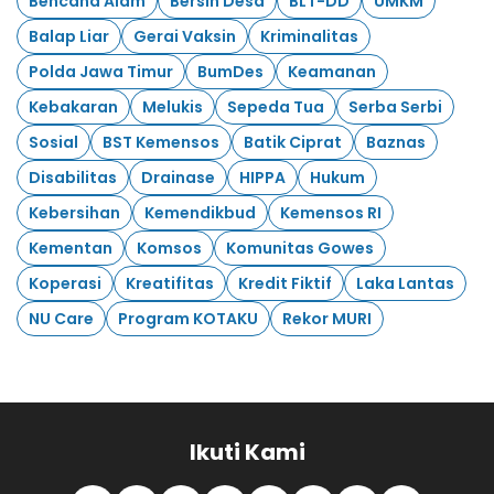
Bencana Alam
Bersih Desa
BLT-DD
UMKM
Balap Liar
Gerai Vaksin
Kriminalitas
Polda Jawa Timur
BumDes
Keamanan
Kebakaran
Melukis
Sepeda Tua
Serba Serbi
Sosial
BST Kemensos
Batik Ciprat
Baznas
Disabilitas
Drainase
HIPPA
Hukum
Kebersihan
Kemendikbud
Kemensos RI
Kementan
Komsos
Komunitas Gowes
Koperasi
Kreatifitas
Kredit Fiktif
Laka Lantas
NU Care
Program KOTAKU
Rekor MURI
Ikuti Kami