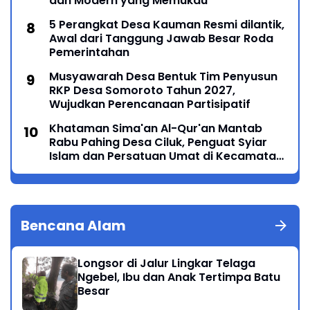
dan Modern yang Memukau
5 Perangkat Desa Kauman Resmi dilantik,
Awal dari Tanggung Jawab Besar Roda
Pemerintahan
Musyawarah Desa Bentuk Tim Penyusun
RKP Desa Somoroto Tahun 2027,
Wujudkan Perencanaan Partisipatif
Khataman Sima'an Al-Qur'an Mantab
Rabu Pahing Desa Ciluk, Penguat Syiar
Islam dan Persatuan Umat di Kecamatan
Kauman
Bencana Alam
Longsor di Jalur Lingkar Telaga
Ngebel, Ibu dan Anak Tertimpa Batu
Besar