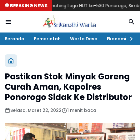
🧿 BREAKING NEWS
Launching Logo HUT ke-530 Ponorogo, Simbol Harmon
Beranda
Pemerintah
Warta Desa
Ekonomi
P
Pastikan Stok Minyak Goreng
Curah Aman, Kapolres
Ponorogo Sidak Ke Distributor
Selasa, Maret 22, 2022
1 menit baca