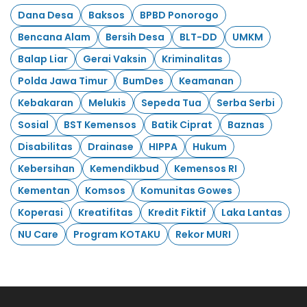
Dana Desa
Baksos
BPBD Ponorogo
Bencana Alam
Bersih Desa
BLT-DD
UMKM
Balap Liar
Gerai Vaksin
Kriminalitas
Polda Jawa Timur
BumDes
Keamanan
Kebakaran
Melukis
Sepeda Tua
Serba Serbi
Sosial
BST Kemensos
Batik Ciprat
Baznas
Disabilitas
Drainase
HIPPA
Hukum
Kebersihan
Kemendikbud
Kemensos RI
Kementan
Komsos
Komunitas Gowes
Koperasi
Kreatifitas
Kredit Fiktif
Laka Lantas
NU Care
Program KOTAKU
Rekor MURI