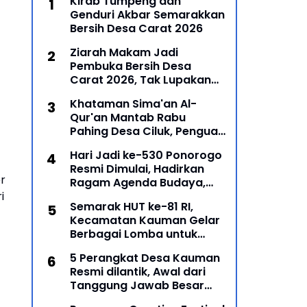
Kirab Tumpeng dan
Genduri Akbar Semarakkan
Bersih Desa Carat 2026
Ziarah Makam Jadi
Pembuka Bersih Desa
Carat 2026, Tak Lupakan
Para Leluhur
Khataman Sima'an Al-
Qur'an Mantab Rabu
Pahing Desa Ciluk, Penguat
Syiar Islam dan Persatuan
Hari Jadi ke-530 Ponorogo
Umat di Kecamatan
Resmi Dimulai, Hadirkan
Kauman
r
Ragam Agenda Budaya,
Religi, dan Ekonomi Kreatif
i
Semarak HUT ke-81 RI,
Kecamatan Kauman Gelar
Berbagai Lomba untuk
Pererat Persatuan
5 Perangkat Desa Kauman
Masyarakat
Resmi dilantik, Awal dari
Tanggung Jawab Besar
Roda Pemerintahan