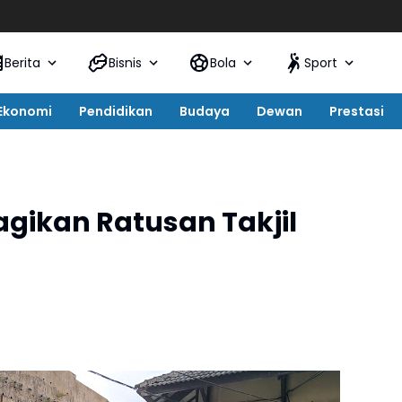
Semara
Berita
Bisnis
Bola
Sport
Ekonomi
Pendidikan
Budaya
Dewan
Prestasi
agikan Ratusan Takjil