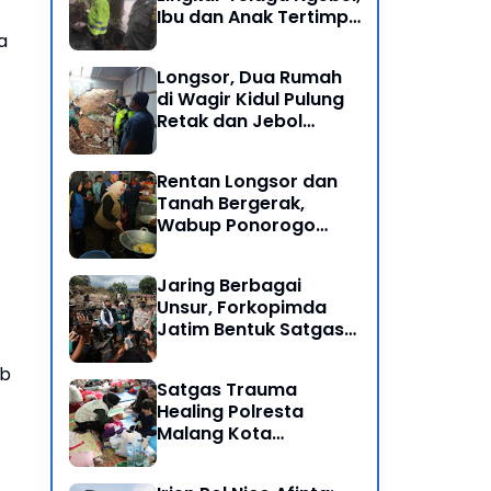
Ibu dan Anak Tertimpa
Batu Besar
a
Longsor, Dua Rumah
di Wagir Kidul Pulung
Retak dan Jebol
Akibat Hujan
Semalaman
Rentan Longsor dan
Tanah Bergerak,
Wabup Ponorogo
Bersama Inkait dirikan
Dapur Umum di
Jaring Berbagai
Pengungsian
Unsur, Forkopimda
Jatim Bentuk Satgas
Penanganan Bencana
Banjir Bandang di Batu
ab
Satgas Trauma
Healing Polresta
Malang Kota
Dampingi Psikologi
Korban Banjir