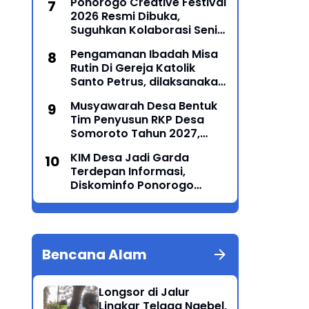
Ponorogo Creative Festival
2026 Resmi Dibuka,
Suguhkan Kolaborasi Seni
Tradisi dan Modern yang
Pengamanan Ibadah Misa
Memukau
Rutin Di Gereja Katolik
Santo Petrus, dilaksanakan
Polsek Sampung
Musyawarah Desa Bentuk
Tim Penyusun RKP Desa
Somoroto Tahun 2027,
Wujudkan Perencanaan
KIM Desa Jadi Garda
Partisipatif
Terdepan Informasi,
Diskominfo Ponorogo
Perkuat Kemampuan
Jurnalistik dan Literasi
Digital
Bencana Alam
Longsor di Jalur
Lingkar Telaga Ngebel,