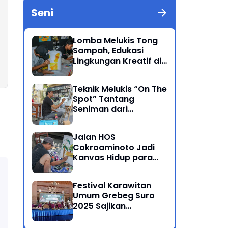
Seni
Lomba Melukis Tong
Sampah, Edukasi
Lingkungan Kreatif di
Grebeg Suro 2025
Ponorogo
Teknik Melukis “On The
Spot” Tantang
Seniman dari
Berbagai Kalangan
Jalan HOS
Cokroaminoto Jadi
Kanvas Hidup para
Seniman
Festival Karawitan
Umum Grebeg Suro
2025 Sajikan
Persaingan Ketat
Pegiat Seni