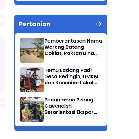
Berkualitas Ponorogo
Pertanian
Pemberantasan Hama
Wereng Batang
Coklat, Poktan Bina
Tani Bersama Instansi
Terkait Lakukan
Temu Ladang Padi
Penyemprotan di
Desa Bedingin, UMKM
Kecamatan Kauman
dan Kesenian Lokal
Menarik Hati
Rombongan Gubernur
Penanaman Pisang
Cavendish
Berorientasi Ekspor
Perdana Ponorogo