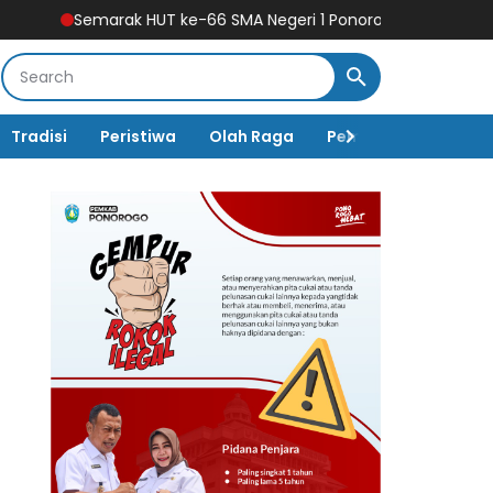
k HUT ke-66 SMA Negeri 1 Ponorogo Ditutup Meriah dengan Jal
Tradisi
Peristiwa
Olah Raga
Pembangunan
K