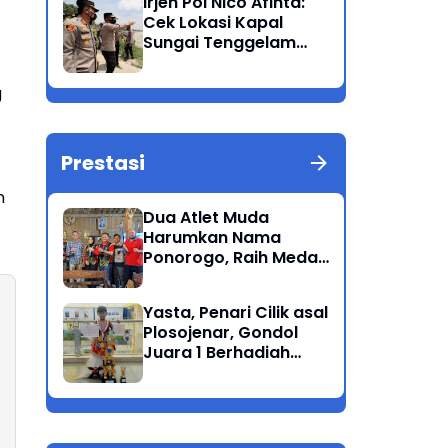
Irjen Pol Nico Afinta:
Bandang
Cek Lokasi Kapal
Sungai Tenggelam
dan turunkan Tim
Pencarian di Rengel
g
Tuban
Prestasi
n
Dua Atlet Muda
Harumkan Nama
Ponorogo, Raih Medali
Perunggu di Cabor
Petanque Porprov
Yasta, Penari Cilik asal
Jatim
Plosojenar, Gondol
Juara 1 Berhadiah
Puluhan Juta Pada
Festival Budaya
Nusantara 2025