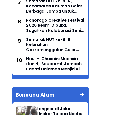
Semarak HUT ke-81 RI,
Kecamatan Kauman Gelar
Berbagai Lomba untuk
Pererat Persatuan
Ponorogo Creative Festival
Masyarakat
2026 Resmi Dibuka,
Suguhkan Kolaborasi Seni
Tradisi dan Modern yang
Semarak HUT ke-81 RI,
Memukau
Kelurahan
Cokromenggalan Gelar
Lomba Karaoke
Haul H. Chusaini Muchsin
dan Hj. Soeparmi, Jamaah
Padati Halaman Masjid Al
Maun Tegalombo
Bencana Alam
Longsor di Jalur
Lingkar Telaga Ngebel,