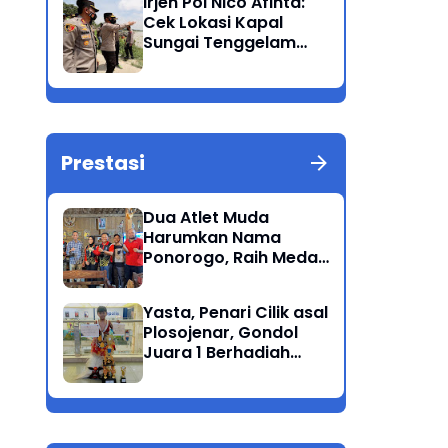
Irjen Pol Nico Afinta:
Bandang
Cek Lokasi Kapal
Sungai Tenggelam
dan turunkan Tim
Pencarian di Rengel
Tuban
Prestasi
Dua Atlet Muda
Harumkan Nama
Ponorogo, Raih Medali
Perunggu di Cabor
Petanque Porprov
Yasta, Penari Cilik asal
Jatim
Plosojenar, Gondol
Juara 1 Berhadiah
Puluhan Juta Pada
Festival Budaya
Nusantara 2025