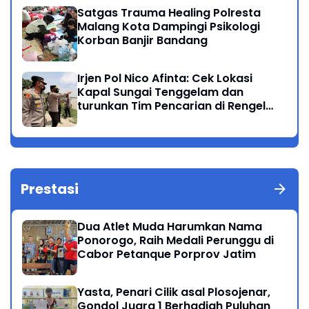
Satgas Trauma Healing Polresta
Malang Kota Dampingi Psikologi
Korban Banjir Bandang
Irjen Pol Nico Afinta: Cek Lokasi
Kapal Sungai Tenggelam dan
turunkan Tim Pencarian di Rengel
Tuban
Prestasi
Dua Atlet Muda Harumkan Nama
Ponorogo, Raih Medali Perunggu di
Cabor Petanque Porprov Jatim
Yasta, Penari Cilik asal Plosojenar,
Gondol Juara 1 Berhadiah Puluhan