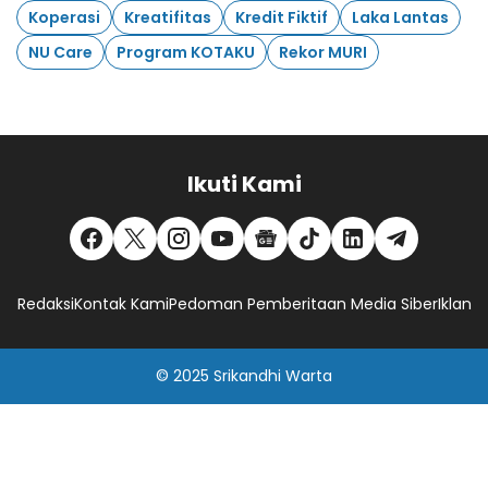
Koperasi
Kreatifitas
Kredit Fiktif
Laka Lantas
NU Care
Program KOTAKU
Rekor MURI
Ikuti Kami
Redaksi
Kontak Kami
Pedoman Pemberitaan Media Siber
Iklan
© 2025
Srikandhi Warta