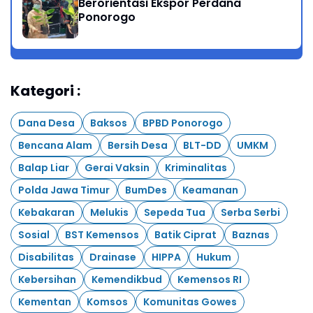
Berorientasi Ekspor Perdana
Ponorogo
Kategori :
Dana Desa
Baksos
BPBD Ponorogo
Bencana Alam
Bersih Desa
BLT-DD
UMKM
Balap Liar
Gerai Vaksin
Kriminalitas
Polda Jawa Timur
BumDes
Keamanan
Kebakaran
Melukis
Sepeda Tua
Serba Serbi
Sosial
BST Kemensos
Batik Ciprat
Baznas
Disabilitas
Drainase
HIPPA
Hukum
Kebersihan
Kemendikbud
Kemensos RI
Kementan
Komsos
Komunitas Gowes