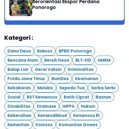
Berorientasi Ekspor Perdana
Ponorogo
Kategori :
Dana Desa
Baksos
BPBD Ponorogo
Bencana Alam
Bersih Desa
BLT-DD
UMKM
Balap Liar
Gerai Vaksin
Kriminalitas
Polda Jawa Timur
BumDes
Keamanan
Kebakaran
Melukis
Sepeda Tua
Serba Serbi
Sosial
BST Kemensos
Batik Ciprat
Baznas
Disabilitas
Drainase
HIPPA
Hukum
Kebersihan
Kemendikbud
Kemensos RI
Kementan
Komsos
Komunitas Gowes