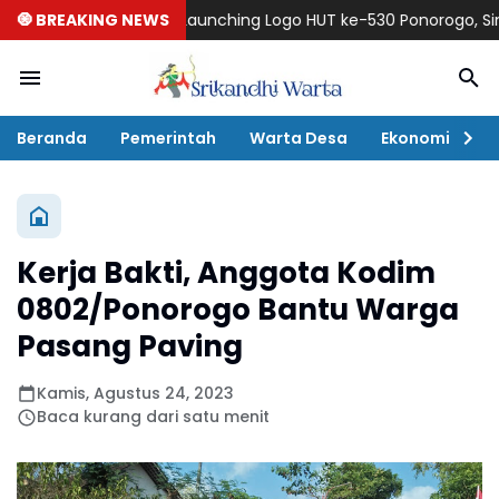
🧿 BREAKING NEWS
Launching Logo HUT ke-530 Ponorogo, Simbol H
Beranda
Pemerintah
Warta Desa
Ekonomi
P
Kerja Bakti, Anggota Kodim
0802/Ponorogo Bantu Warga
Pasang Paving
Kamis, Agustus 24, 2023
Baca kurang dari satu menit