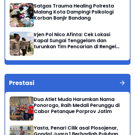
Satgas Trauma Healing Polresta
Malang Kota Dampingi Psikologi
Korban Banjir Bandang
Irjen Pol Nico Afinta: Cek Lokasi
Kapal Sungai Tenggelam dan
turunkan Tim Pencarian di Rengel
Tuban
Prestasi
Dua Atlet Muda Harumkan Nama
Ponorogo, Raih Medali Perunggu di
Cabor Petanque Porprov Jatim
Yasta, Penari Cilik asal Plosojenar,
Gondol Juara 1 Berhadiah Puluhan