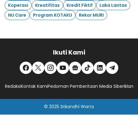
Koperasi
Kreatifitas
Kredit Fiktif
Laka Lantas
NU Care
Program KOTAKU
Rekor MURI
Ikuti Kami
Redaksi
Kontak Kami
Pedoman Pemberitaan Media Siber
Iklan
© 2025
Srikandhi Warta