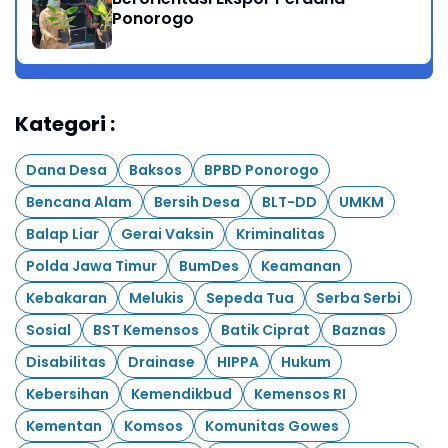
Ponorogo
Kategori :
Dana Desa
Baksos
BPBD Ponorogo
Bencana Alam
Bersih Desa
BLT-DD
UMKM
Balap Liar
Gerai Vaksin
Kriminalitas
Polda Jawa Timur
BumDes
Keamanan
Kebakaran
Melukis
Sepeda Tua
Serba Serbi
Sosial
BST Kemensos
Batik Ciprat
Baznas
Disabilitas
Drainase
HIPPA
Hukum
Kebersihan
Kemendikbud
Kemensos RI
Kementan
Komsos
Komunitas Gowes