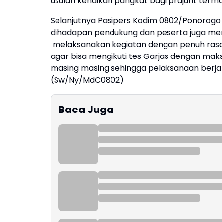
usulan kenaikan pangkat bagi prajurit ter
Selanjutnya Pasipers Kodim 0802/Ponorog
dihadapan pendukung dan peserta juga me
melaksanakan kegiatan dengan penuh rasa 
agar bisa mengikuti tes Garjas dengan ma
masing masing sehingga pelaksanaan berja
(Sw/Ny/MdC0802)
Baca Juga