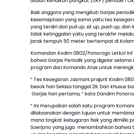
usulan kenaikan pangkat (UKP) periode 1 Okt
Baik anggota yang mengikuti Garjas period
kesemaptaan yang sama yaitu tes kesegaran 
yang terdiri dari pull up, sit up, push up, d
tidak ketinggalan yaitu yang terakhir mel
jarak tempuh 50 meter bertempat di Kolam
Komandan Kodim 0802/Ponorogo Letkol Inf
bahwa Garjas Periodik yang digelar selama
program dari Komando Atas untuk meningka
“ Tes Kesegaran Jasmani prajurit Kodim 08
besok hari Selasa tanggal 29. Dan khusus b
Garjas hari pertama, “ kata Dandim Ponoro
“ Ini merupakan salah satu program Komand
dilaksanakan dengan tujuan untuk membina
mana tingkat kebugaran fisik yang dimiliki p
Soerjono yang juga menambahkan bahwa tes 