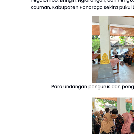
Tegalombo, Bringin, Nglarangan, dan Pen
Kauman, Kabupaten Ponorogo sekira pukul 0
Para undangan pengurus dan pen