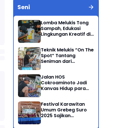
Seni
Lomba Melukis Tong
Sampah, Edukasi
Lingkungan Kreatif di
Grebeg Suro 2025
Ponorogo
Teknik Melukis “On The
Spot” Tantang
Seniman dari
Berbagai Kalangan
Jalan HOS
Cokroaminoto Jadi
Kanvas Hidup para
Seniman
Festival Karawitan
Umum Grebeg Suro
2025 Sajikan
Persaingan Ketat
Pegiat Seni