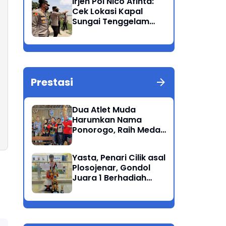
Irjen Pol Nico Afinta:
Bandang
Cek Lokasi Kapal
Sungai Tenggelam
dan turunkan Tim
Pencarian di Rengel
Tuban
Prestasi
Dua Atlet Muda
Harumkan Nama
Ponorogo, Raih Medali
Perunggu di Cabor
Petanque Porprov
Yasta, Penari Cilik asal
Jatim
Plosojenar, Gondol
Juara 1 Berhadiah
Puluhan Juta Pada
Festival Budaya
Nusantara 2025