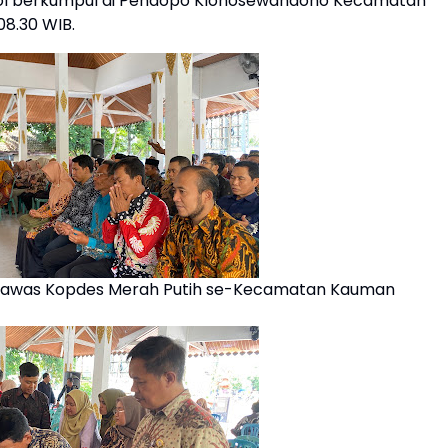
gkol berkumpul di Pendopo Klonosewandono Kecamatan
8.30 WIB.
gawas Kopdes Merah Putih se-Kecamatan Kauman