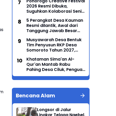
Ponorogo Creative Festival
Masyarakat
2026 Resmi Dibuka,
Suguhkan Kolaborasi Seni
Tradisi dan Modern yang
5 Perangkat Desa Kauman
Memukau
Resmi dilantik, Awal dari
as
Tanggung Jawab Besar
Roda Pemerintahan
Musyawarah Desa Bentuk
Tim Penyusun RKP Desa
Somoroto Tahun 2027,
Wujudkan Perencanaan
Khataman Sima'an Al-
Partisipatif
Qur'an Mantab Rabu
Pahing Desa Ciluk, Penguat
Syiar Islam dan Persatuan
Umat di Kecamatan
Kauman
am
Bencana Alam
Longsor di Jalur
Lingkar Telaga Ngebel,