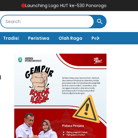
unching Logo HUT ke-530 Ponorogo, Simbol Harmoni Budaya Me
Tradisi
Peristiwa
Olah Raga
Pembangunan
K
n