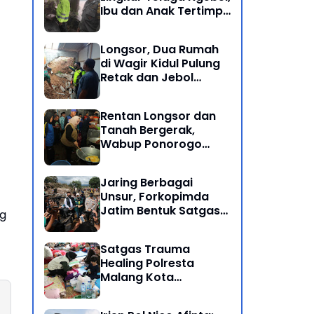
Ibu dan Anak Tertimpa
Batu Besar
Longsor, Dua Rumah
di Wagir Kidul Pulung
Retak dan Jebol
Akibat Hujan
Semalaman
Rentan Longsor dan
Tanah Bergerak,
Wabup Ponorogo
Bersama Inkait dirikan
Dapur Umum di
Jaring Berbagai
Pengungsian
Unsur, Forkopimda
Jatim Bentuk Satgas
ng
Penanganan Bencana
Banjir Bandang di Batu
Satgas Trauma
Healing Polresta
Malang Kota
Dampingi Psikologi
Korban Banjir