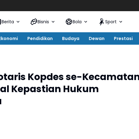
La
Berita
Bisnis
Bola
Sport
Ekonomi
Pendidikan
Budaya
Dewan
Prestasi
otaris Kopdes se-Kecamata
al Kepastian Hukum
a