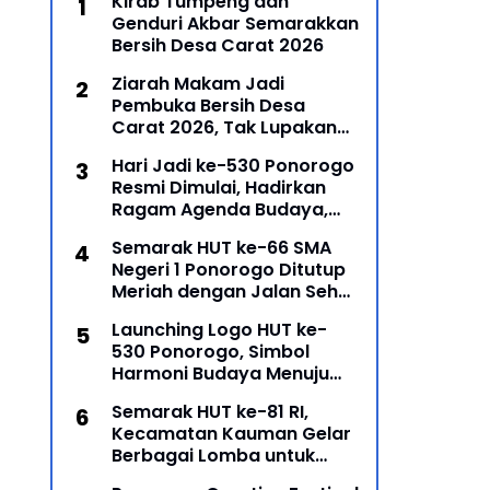
Kirab Tumpeng dan
Genduri Akbar Semarakkan
Bersih Desa Carat 2026
Ziarah Makam Jadi
Pembuka Bersih Desa
Carat 2026, Tak Lupakan
Para Leluhur
Hari Jadi ke-530 Ponorogo
Resmi Dimulai, Hadirkan
Ragam Agenda Budaya,
Religi, dan Ekonomi Kreatif
Semarak HUT ke-66 SMA
Negeri 1 Ponorogo Ditutup
Meriah dengan Jalan Sehat
dan Penyerahan Hadiah
Launching Logo HUT ke-
Lomba Ponorogo – Puncak
530 Ponorogo, Simbol
peringatan Hari Ulang
Harmoni Budaya Menuju
Masa Depan
Semarak HUT ke-81 RI,
Kecamatan Kauman Gelar
Berbagai Lomba untuk
Pererat Persatuan