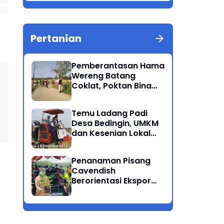
Berkualitas Ponorogo
Pertanian
Pemberantasan Hama
Wereng Batang
Coklat, Poktan Bina
Tani Bersama Instansi
Terkait Lakukan
Temu Ladang Padi
Penyemprotan di
Desa Bedingin, UMKM
Kecamatan Kauman
dan Kesenian Lokal
Menarik Hati
Rombongan Gubernur
Penanaman Pisang
Cavendish
Berorientasi Ekspor
Perdana Ponorogo