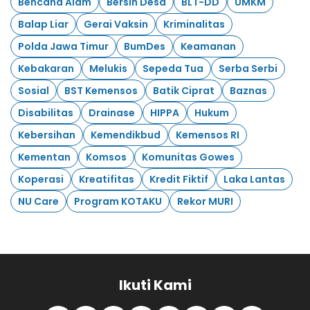
Bencana Alam
Bersih Desa
BLT-DD
UMKM
Balap Liar
Gerai Vaksin
Kriminalitas
Polda Jawa Timur
BumDes
Keamanan
Kebakaran
Melukis
Sepeda Tua
Serba Serbi
Sosial
BST Kemensos
Batik Ciprat
Baznas
Disabilitas
Drainase
HIPPA
Hukum
Kebersihan
Kemendikbud
Kemensos RI
Kementan
Komsos
Komunitas Gowes
Koperasi
Kreatifitas
Kredit Fiktif
Laka Lantas
NU Care
Program KOTAKU
Rekor MURI
Ikuti Kami