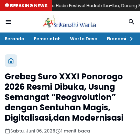
Bupati Ponorogo Hadiri Festival Hadroh Ibu-Ibu, Dorong Syiar Is
🧿 BREAKING NEWS
Beranda
Pemerintah
Warta Desa
Ekonomi
P
Grebeg Suro XXXI Ponorogo
2026 Resmi Dibuka, Usung
Semangat “Reogvolution”
dengan Sentuhan Magis,
Digitalisasi,dan Modernisasi
Sabtu, Juni 06, 2026
1 menit baca