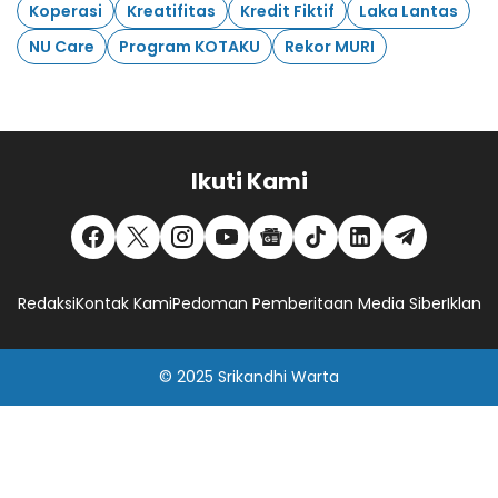
Koperasi
Kreatifitas
Kredit Fiktif
Laka Lantas
NU Care
Program KOTAKU
Rekor MURI
Ikuti Kami
Redaksi
Kontak Kami
Pedoman Pemberitaan Media Siber
Iklan
© 2025
Srikandhi Warta