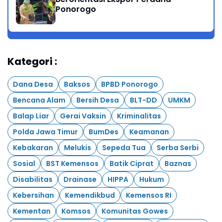
Ponorogo
Kategori :
Dana Desa
Baksos
BPBD Ponorogo
Bencana Alam
Bersih Desa
BLT-DD
UMKM
Balap Liar
Gerai Vaksin
Kriminalitas
Polda Jawa Timur
BumDes
Keamanan
Kebakaran
Melukis
Sepeda Tua
Serba Serbi
Sosial
BST Kemensos
Batik Ciprat
Baznas
Disabilitas
Drainase
HIPPA
Hukum
Kebersihan
Kemendikbud
Kemensos RI
Kementan
Komsos
Komunitas Gowes